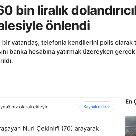
 bin liralık dolandırıcıl
lesiyle önlendi
ir vatandaş, telefonla kendilerini polis olarak t
sını banka hesabına yatırmak üzereyken gerçek p
ıldı.
En 
ynağınız olarak ekleyin
Kaynak ekle
aşayan Nuri Çekinir'i (70) arayarak