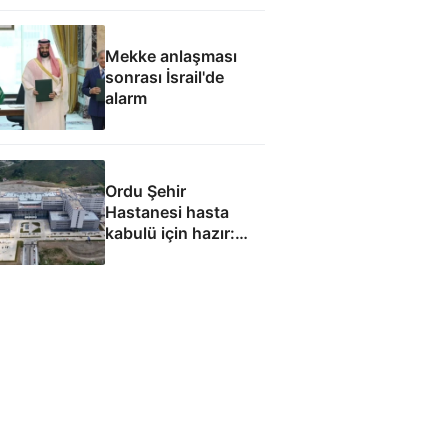
görevinizi nasıl
yapıyorsunuz
Mekke anlaşması
sonrası İsrail'de
alarm
Ordu Şehir
Hastanesi hasta
kabulü için hazır:
Eylül ayında
başlaması
hedefleniyor