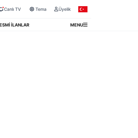
Canlı TV
Tema
Üyelik
MENU
ESMİ İLANLAR