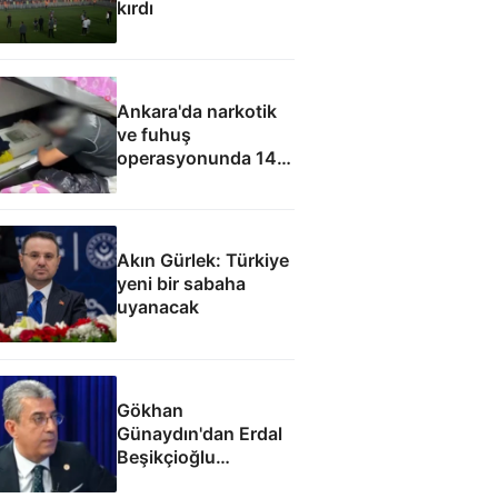
kırdı
Ankara'da narkotik
ve fuhuş
operasyonunda 14
gözaltı
Akın Gürlek: Türkiye
yeni bir sabaha
uyanacak
Gökhan
Günaydın'dan Erdal
Beşikçioğlu
eleştirisi: Siz kamu