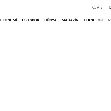
Ara
EKONOMİ
ESH SPOR
DÜNYA
MAGAZİN
TEKNOLOJİ
R