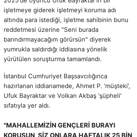
2025'de oyuncu Ufuk Bayraktar'ın bir
işletmeye giderek işletmeyi koruma adı
altında para istediği, işletme sahibinin bunu
reddetmesi üzerine "Seni burada
barındırmayacağım görürsün" diyerek
yumrukla saldırdığı iddiasına yönelik
yürütülen soruşturma tamamlandı.
İstanbul Cumhuriyet Başsavcılığınca
hazırlanan iddianamede, Ahmet P. ‘müşteki',
Ufuk Bayraktar ve Volkan Akbaş ‘şüpheli'
sıfatıyla yer aldı.
"MAHALLEMİZİN GENÇLERİ BURAYI
KORUSUN, SİZ ONLARA HAFTALIK 25 BİN