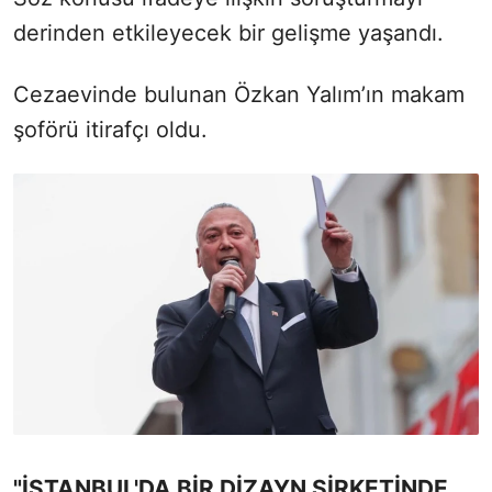
derinden etkileyecek bir gelişme yaşandı.
Cezaevinde bulunan Özkan Yalım’ın makam
şoförü itirafçı oldu.
"İSTANBUL'DA BİR DİZAYN ŞİRKETİNDE