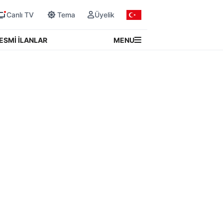
Canlı TV
Tema
Üyelik
MENU
ESMİ İLANLAR