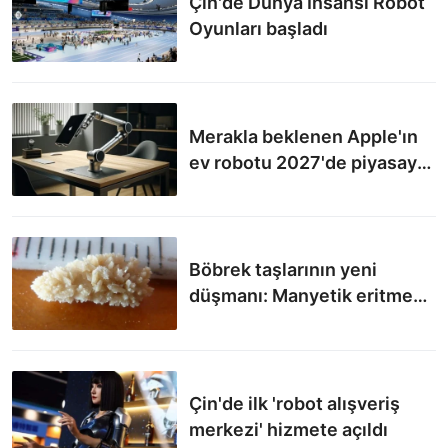
Çin'de Dünya İnsansı Robot
Oyunları başladı
Merakla beklenen Apple'ın
ev robotu 2027'de piyasaya
sürülecek
Böbrek taşlarının yeni
düşmanı: Manyetik eritme
robotu
Çin'de ilk 'robot alışveriş
merkezi' hizmete açıldı