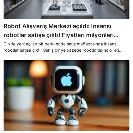
Robot Alışveriş Merkezi açıldı: İnsansı
robotlar satışa çıktı! Fiyatları milyonları
buluyor
Çin’de yeni açılan bir perakende satış mağazasında insansı
robotlar satışa çıktı. Geniş bir yelpazede robotik teknolojileri
perakende müşterilere ulaştıran mağaza dünyada bir ilk olarak
kayıtlara geçti.