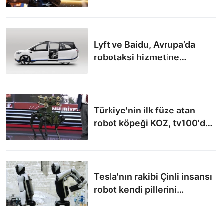
Lyft ve Baidu, Avrupa’da
robotaksi hizmetine
başlayacak
Türkiye'nin ilk füze atan
robot köpeği KOZ, tv100'de
tanıtıldı
Tesla'nın rakibi Çinli insansı
robot kendi pillerini
değiştirebiliyor