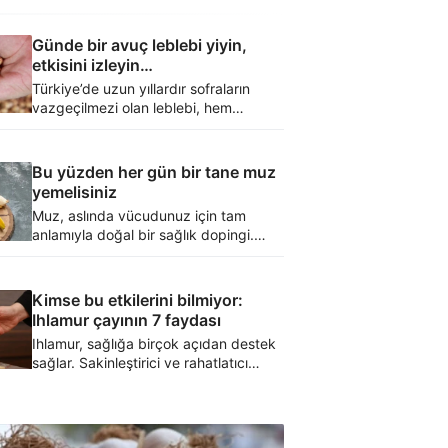
Günde bir avuç leblebi yiyin,
etkisini izleyin…
Türkiye’de uzun yıllardır sofraların
vazgeçilmezi olan leblebi, hem
lezzetiyle hem de sağlığa faydalarıyla
dikkat çekiyor. Her gün bir avuç
leblemi yemek bakın ne fayda
Bu yüzden her gün bir tane muz
sağlıyor…
yemelisiniz
Muz, aslında vücudunuz için tam
anlamıyla doğal bir sağlık dopingi.
Uzmanlara göre her gün bir tane muz
tüketmek sayısız fayda sağlıyor.
Kimse bu etkilerini bilmiyor:
Ihlamur çayının 7 faydası
Ihlamur, sağlığa birçok açıdan destek
sağlar. Sakinleştirici ve rahatlatıcı
etkileri sayesinde stresin azalmasına
yardımcı olurken, bağışıklığı
güçlendirme ve sindirimi kolaylaştırma
gibi çeşitli faydalar sunar.