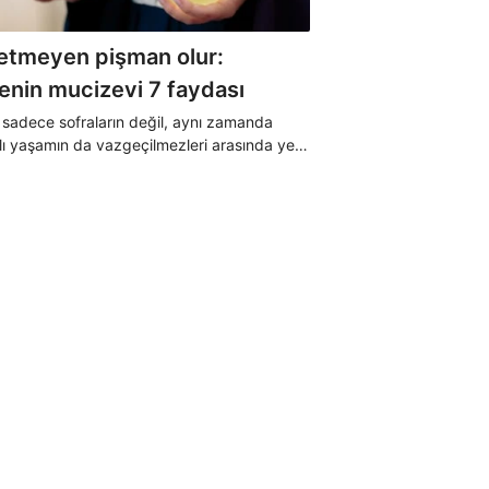
etmeyen pişman olur:
kenin mucizevi 7 faydası
, sadece sofraların değil, aynı zamanda
klı yaşamın da vazgeçilmezleri arasında yer
. Doğal içeriğiyle sindirimden kilo kontrolüne
 pek çok alanda destekleyici rol oynuyor.