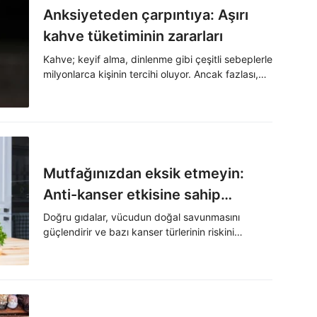
Anksiyeteden çarpıntıya: Aşırı
kahve tüketiminin zararları
Kahve; keyif alma, dinlenme gibi çeşitli sebeplerle
milyonlarca kişinin tercihi oluyor. Ancak fazlası,
vücudun dengesini bozarak ciddi şekilde fiziksel
ve ruhsal sorunlara yol açabiliyor.
Mutfağınızdan eksik etmeyin:
Anti-kanser etkisine sahip
mucizevi besinler
Doğru gıdalar, vücudun doğal savunmasını
güçlendirir ve bazı kanser türlerinin riskini
azaltmaya yardımcı olur. Bitkisel ağırlıklı,
işlenmemiş beslenme alışkanlığı, vücudu korur.