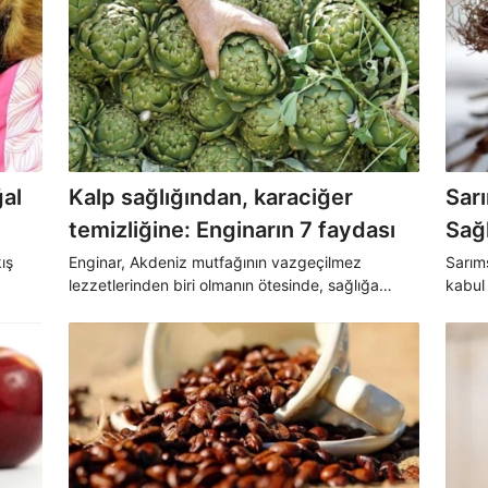
al
Kalp sağlığından, karaciğer
Sar
temizliğine: Enginarın 7 faydası
Sağ
ış
Enginar, Akdeniz mutfağının vazgeçilmez
Sarım
lezzetlerinden biri olmanın ötesinde, sağlığa
kabul
anlara
sağladığı çok yönlü katkılarla dikkat çekiyor.
gibi ç
 bir
Sindirimden kemik yapısına kadar birçok alanda
sarım
olumlu etkiler sunan enginar, dengeli beslenmeyi
destekleyen doğal bir besin olarak öne çıkıyor.