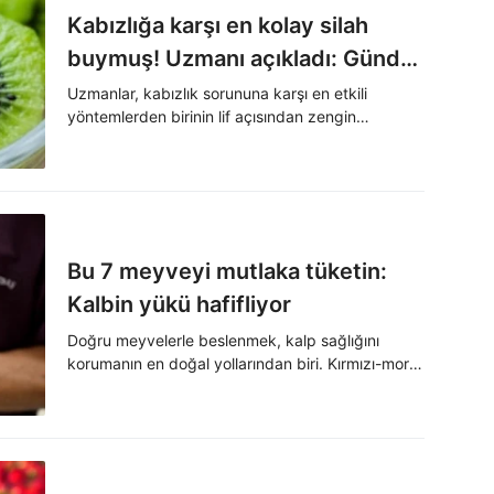
Kabızlığa karşı en kolay silah
buymuş! Uzmanı açıkladı: Günde
2-3 tane tüketin
Uzmanlar, kabızlık sorununa karşı en etkili
yöntemlerden birinin lif açısından zengin
beslenmek olduğunu belirtiyor. Bu meyveyi
günde 2-3 tane tüketmek kabızlığa iyi geliyor.
Bu 7 meyveyi mutlaka tüketin:
Kalbin yükü hafifliyor
Doğru meyvelerle beslenmek, kalp sağlığını
korumanın en doğal yollarından biri. Kırmızı-mor
renkli meyvelerden narenciyeye kadar birçok
meyve, damar sağlığını destekliyor, kalp dostu bir
yaşamın temel taşını oluşturuyor.