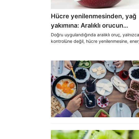
Hücre yenilenmesinden, yağ
yakımına: Aralıklı orucun
mucizevi etkileri
Doğru uygulandığında aralıklı oruç, yalnızca
kontrolüne değil, hücre yenilenmesine, enerj
artışına ve sağlığın güçlenmesine katkı sağlı