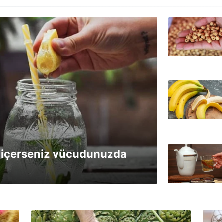
su içerseniz vücudunuzda