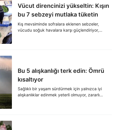
Vücut direncinizi yükseltin: Kışın
bu 7 sebzeyi mutlaka tüketin
Kış mevsiminde sofralara eklenen sebzeler,
vücudu soğuk havalara karşı güçlendiriyor,
bağışıklık sistemini destekliyor ve zinde kalmaya
yardımcı oluyor.
Bu 5 alışkanlığı terk edin: Ömrü
kısaltıyor
Sağlıklı bir yaşam sürdürmek için yalnızca iyi
alışkanlıklar edinmek yeterli olmuyor, zararlı
olanları da bilinçli şekilde bırakmak gerekiyor. Bu
alışkanlıkları terk etmek, yaşam kalitesini gözle
görülür şekilde artırıyor.