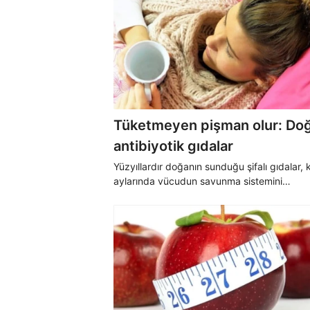
Tüketmeyen pişman olur: Doğ
antibiyotik gıdalar
Yüzyıllardır doğanın sunduğu şifalı gıdalar, k
aylarında vücudun savunma sistemini
güçlendirmede etkili bir rol üstleniyor. Uzm
göre bu besinler, hastalıklara karşı koruyucu
kalkan işlevi görüyor.