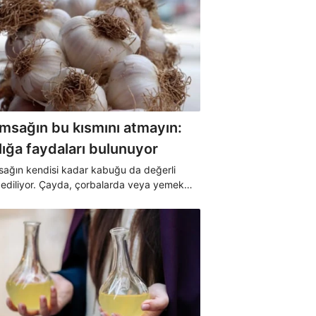
ımsağın bu kısmını atmayın:
lığa faydaları bulunuyor
sağın kendisi kadar kabuğu da değerli
 ediliyor. Çayda, çorbalarda veya yemek
eşitli şekillerde uygun şekilde tüketilen
sak kabuğu vücuda destek sağlıyor.