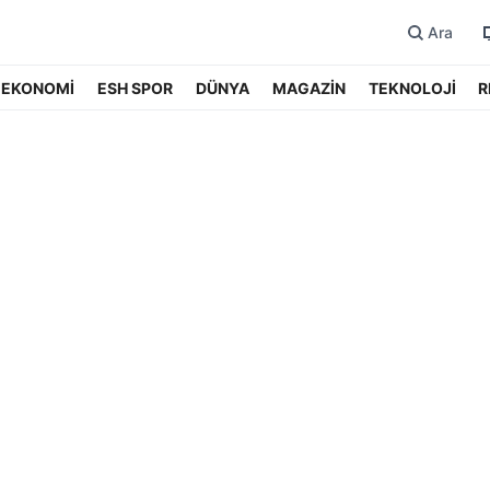
Ara
EKONOMİ
ESH SPOR
DÜNYA
MAGAZİN
TEKNOLOJİ
R