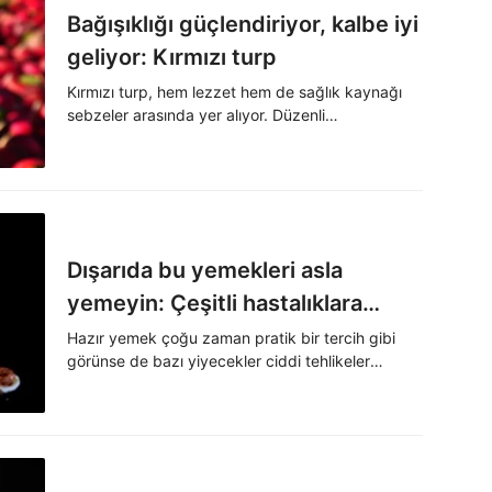
Bağışıklığı güçlendiriyor, kalbe iyi
geliyor: Kırmızı turp
Kırmızı turp, hem lezzet hem de sağlık kaynağı
sebzeler arasında yer alıyor. Düzenli
tüketildiğinde vücuda birçok faydası bulunuyor.
Dışarıda bu yemekleri asla
yemeyin: Çeşitli hastalıklara
neden oluyor
Hazır yemek çoğu zaman pratik bir tercih gibi
görünse de bazı yiyecekler ciddi tehlikeler
barındırıyor. Dışarıda sık tüketilen bazı ürünler
hijyen, içerik kalitesi ve aşırı yağ-tuz oranı
nedeniyle sağlığı olumsuz etkileyebiliyor.