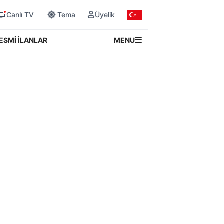
Canlı TV
Tema
Üyelik
MENU
ESMİ İLANLAR