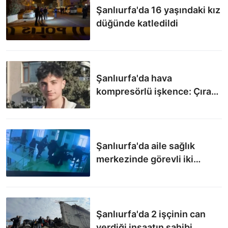
Şanlıurfa'da 16 yaşındaki kız
düğünde katledildi
Şanlıurfa'da hava
kompresörlü işkence: Çırak
hayatını kaybetti
Şanlıurfa'da aile sağlık
merkezinde görevli iki
hemşire darbedildi
Şanlıurfa'da 2 işçinin can
verdiği inşaatın sahibi