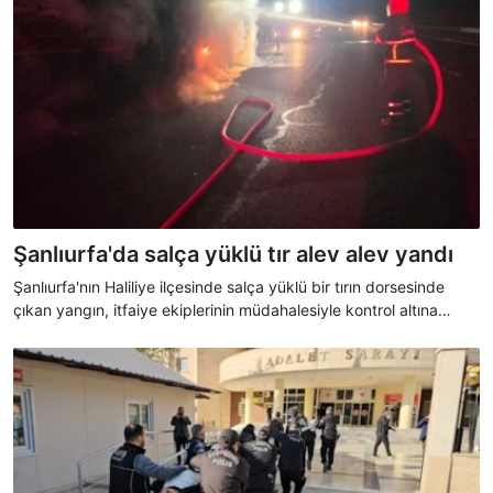
Şanlıurfa'da salça yüklü tır alev alev yandı
Şanlıurfa'nın Haliliye ilçesinde salça yüklü bir tırın dorsesinde
çıkan yangın, itfaiye ekiplerinin müdahalesiyle kontrol altına
alındı.