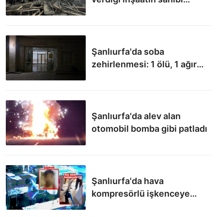
gözaltına alındı
Şanlıurfa'da soba
zehirlenmesi: 1 ölü, 1 ağır
yaralı
Şanlıurfa'da alev alan
otomobil bomba gibi patladı
Şanlıurfa'da hava
kompresörlü işkenceye
tutuklama