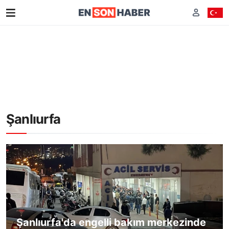
Şanlıurfa
Şanlıurfa'da engelli bakım merkezinde