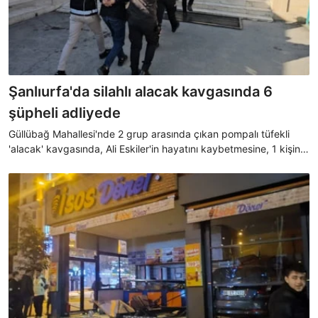
Şanlıurfa'da silahlı alacak kavgasında 6
şüpheli adliyede
Güllübağ Mahallesi'nde 2 grup arasında çıkan pompalı tüfekli
'alacak' kavgasında, Ali Eskiler'in hayatını kaybetmesine, 1 kişinin
de yaralanmasına ilişkin gözaltına alınan 12 şüpheliden 6'sı
adliyeye sevk edildi.