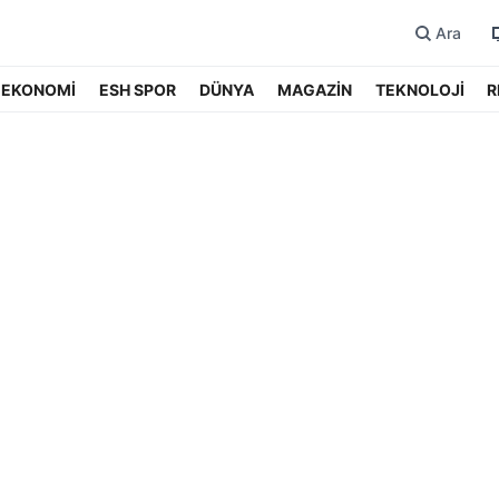
Ara
EKONOMİ
ESH SPOR
DÜNYA
MAGAZİN
TEKNOLOJİ
R