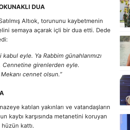
DOKUNAKLI DUA
Satılmış Altıok, torununu kaybetmenin
elini semaya açarak içli bir dua etti. Dede
edi:
ini kabul eyle. Ya Rabbim günahlarımızı
e. Cennetine girenlerden eyle.
 Mekanı cennet olsun.”
DA
cenazeye katılan yakınları ve vatandaşların
un kaybı karşısında metanetini koruyan
 hüzün kattı.