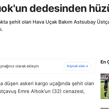
tıok'un dedesinden hüz
akta şehit olan Hava Uçak Bakım Astsubay Üstç
ı.
En 
ynağınız olarak ekleyin
Kaynak ekle
a düşen askeri kargo uçağında şehit olan
çavuş Emre Altıok’un (32) cenazesi,