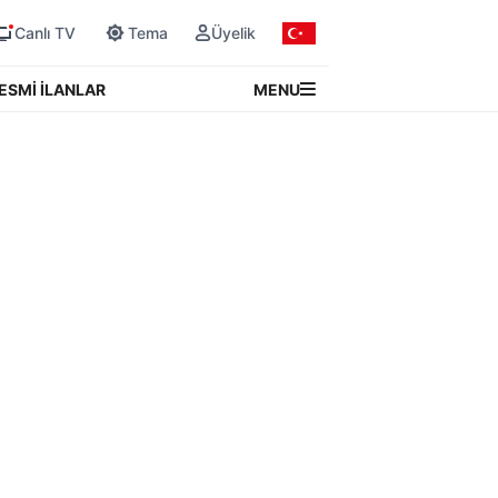
Canlı TV
Tema
Üyelik
MENU
ESMİ İLANLAR