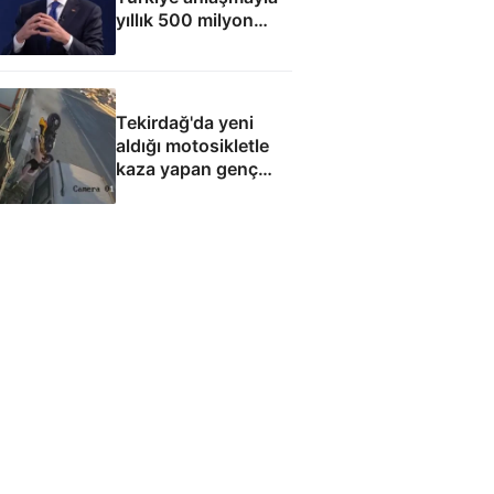
yıllık 500 milyon
dolar taşıma geliri
elde edecek
Tekirdağ'da yeni
aldığı motosikletle
kaza yapan genç
can verdi