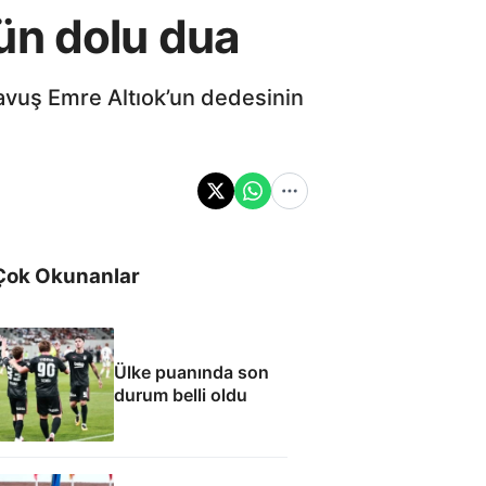
ün dolu dua
avuş Emre Altıok’un dedesinin
Çok Okunanlar
Ülke puanında son
durum belli oldu