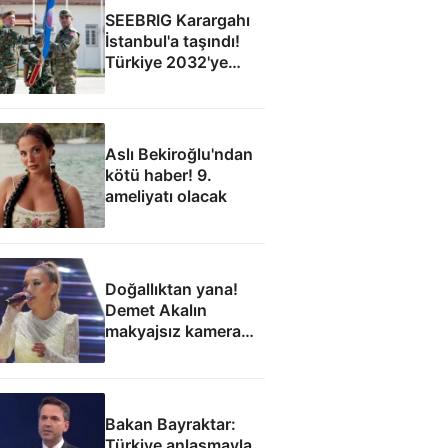
SEEBRIG Karargahı
İstanbul'a taşındı!
Türkiye 2032'ye
kadar ev sahibi
Aslı Bekiroğlu'ndan
kötü haber! 9.
ameliyatı olacak
Doğallıktan yana!
Demet Akalın
makyajsız kamera
karşısına geçti
Bakan Bayraktar:
Türkiye anlaşmayla