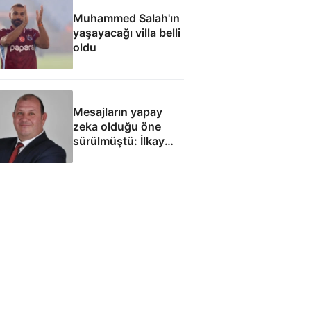
Muhammed Salah'ın
yaşayacağı villa belli
oldu
Mesajların yapay
zeka olduğu öne
sürülmüştü: İlkay
Çiçek'le ilgili yeni
tespitler dosyada