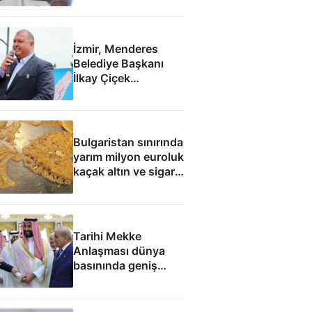
İzmir, Menderes
Belediye Başkanı
İlkay Çiçek
tutuklandı
Bulgaristan sınırında
yarım milyon euroluk
kaçak altın ve sigara
yakalandı
Tarihi Mekke
Anlaşması dünya
basınında geniş
yankı uyandırdı