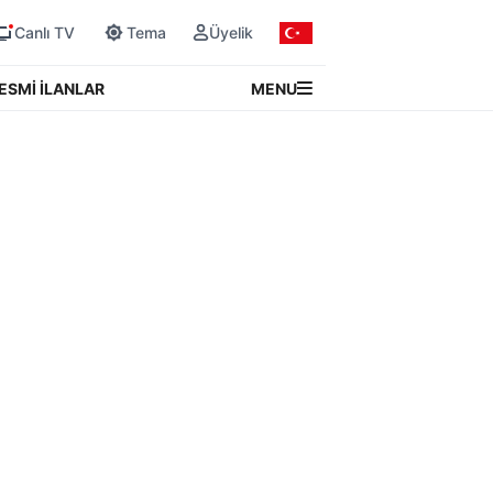
Canlı TV
Tema
Üyelik
MENU
ESMİ İLANLAR