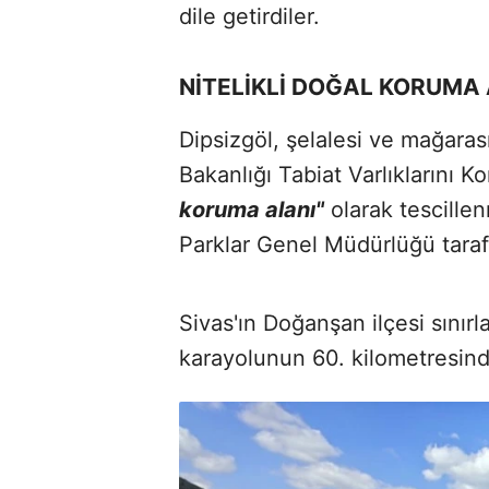
dile getirdiler.
NİTELİKLİ DOĞAL KORUMA A
Dipsizgöl, şelalesi ve mağaras
Bakanlığı Tabiat Varlıklarını
koruma alanı"
olarak tescille
Parklar Genel Müdürlüğü tarafın
Sivas'ın Doğanşan ilçesi sınırl
karayolunun 60. kilometresinde