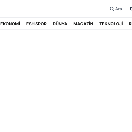
Ara
EKONOMİ
ESH SPOR
DÜNYA
MAGAZİN
TEKNOLOJİ
R