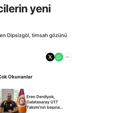
ilerin yeni
len Dipsizgöl, timsah gözünü
Çok Okunanlar
Eren Derdiyok,
Galatasaray U17
Takımı'nın başına
geçti