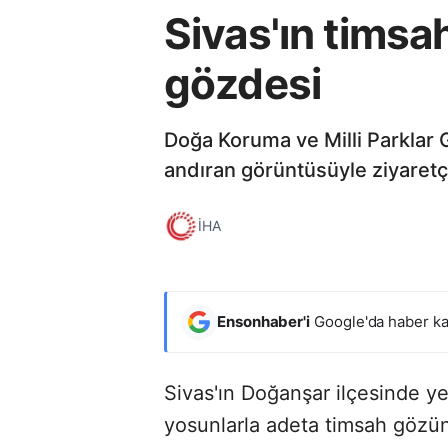
Sivas'ın timsah
gözdesi
Doğa Koruma ve Milli Parklar 
andıran görüntüsüyle ziyaretç
İHA
Ensonhaber'i
Google'da haber ka
Sivas'ın Doğanşar ilçesinde ye
yosunlarla adeta timsah gözün