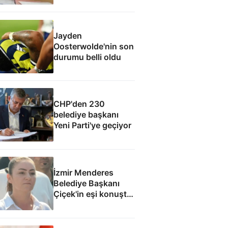
Figan Çetin'e para
dolu zarf
Jayden
Oosterwolde'nin son
durumu belli oldu
CHP'den 230
belediye başkanı
Yeni Parti'ye geçiyor
İzmir Menderes
Belediye Başkanı
Çiçek'in eşi konuştu:
Mesajlara
inanmıyorum