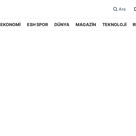
Ara
EKONOMİ
ESH SPOR
DÜNYA
MAGAZİN
TEKNOLOJİ
R