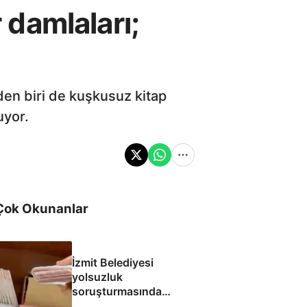
damlaları;
rden biri de kuşkusuz kitap
uyor.
Çok Okunanlar
İzmit Belediyesi
yolsuzluk
soruşturmasında
yeni görüntüler: