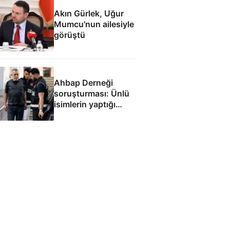
Akın Gürlek, Uğur
Mumcu'nun ailesiyle
görüştü
Ahbap Derneği
soruşturması: Ünlü
isimlerin yaptığı
bağışlar