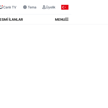
Canlı TV
Tema
Üyelik
MENU
ESMİ İLANLAR