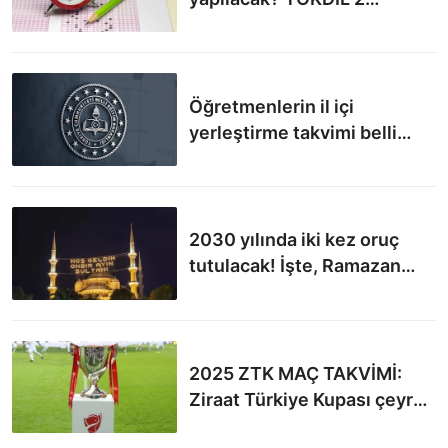
başvuruları ne zaman
başlayacak?
Öğretmenlerin il içi
yerleştirme takvimi belli
oldu mu? İl içi atama
başvuruları ne zaman
başlayacak?
2030 yılında iki kez oruç
tutulacak! İşte, Ramazan
ayının bir yılda iki kez olacak
olmasını nedeni
2025 ZTK MAÇ TAKVİMİ:
Ziraat Türkiye Kupası çeyrek
final maçları ne zaman