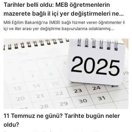
Tarihler belli oldu: MEB öğretmenlerin
mazerete bağlı il içi yer değiştirmeleri ne
zaman?
Milli Eğitim Bakanlığı’na (MEB) bağlı hizmet veren öğretmenler il
içi ve iller arası yer değiştirme başvurularına odaklanmış
durumda. Kadrolu öğretmenlerin görev yerlerini
değiştirebilmelerine olanak tanıyan bu başvuruların ne zaman
başlayacağı merak ediliyor. Peki, MEB öğretmenlerin mazerete
bağlı il içi yer değiştirmeleri ne zaman?
11 Temmuz ne günü? Tarihte bugün neler
oldu?