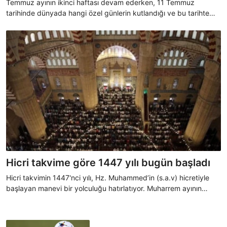
Temmuz ayının ikinci haftası devam ederken, 11 Temmuz
tarihinde dünyada hangi özel günlerin kutlandığı ve bu tarihte
yaşanan önemli olaylar merak konusu oldu. İşte 11 Temmuz’da
dünyada ve Türkiye’de dikkat çeken özel günler ve anlamları...
Hicri takvime göre 1447 yılı bugün başladı
Hicri takvimin 1447'nci yılı, Hz. Muhammed’in (s.a.v) hicretiyle
başlayan manevi bir yolculuğu hatırlatıyor. Muharrem ayının
10'uncu günü idrak edilecek Aşure Günü ile birlikte Diyanet İşleri
Başkanı Ali Erbaş, yeni yılın barış, huzur ve berekete vesile
olmasını diledi.