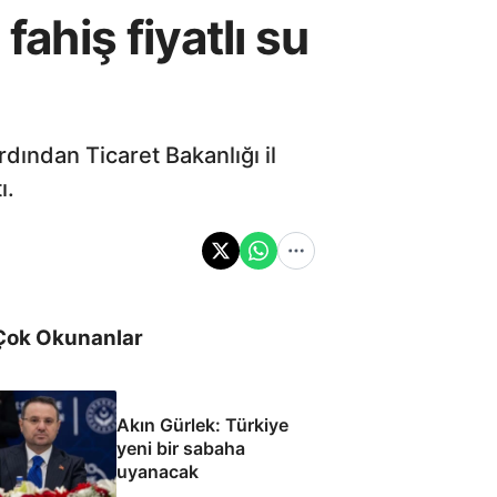
fahiş fiyatlı su
rdından Ticaret Bakanlığı il
ı.
Çok Okunanlar
Akın Gürlek: Türkiye
yeni bir sabaha
uyanacak