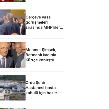
Çerçeve yasa
görüşmeleri
sırasında MHP'liler
ile İyi Partililer
arasında gerginlik
Mehmet Şimşek,
Batmanlı kadınla
Kürtçe konuştu
Ordu Şehir
Hastanesi hasta
kabulü için hazır:
Eylül ayında
başlaması
hedefleniyor