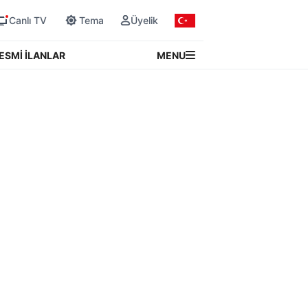
Canlı TV
Tema
Üyelik
MENU
ESMİ İLANLAR