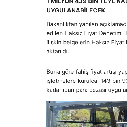
1 MİLYON 439 BİN TL'YE K
UYGULANABİLECEK
Bakanlıktan yapılan açıklamad
edilen Haksız Fiyat Denetimi 
ilişkin belgelerin Haksız Fiya
aktarıldı.
Buna göre fahiş fiyat artışı ya
işletmelere kurulca, 143 bin 9
kadar idari para cezası uygulan