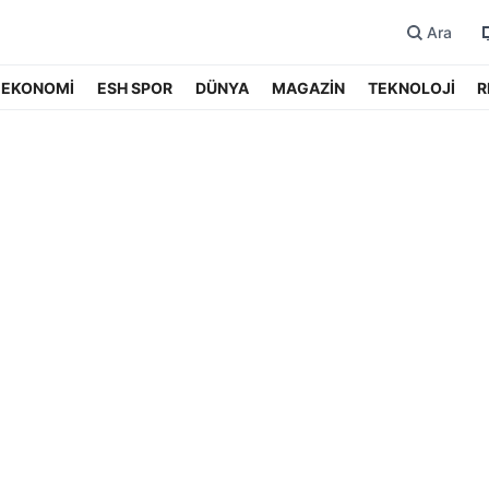
Ara
EKONOMİ
ESH SPOR
DÜNYA
MAGAZİN
TEKNOLOJİ
R