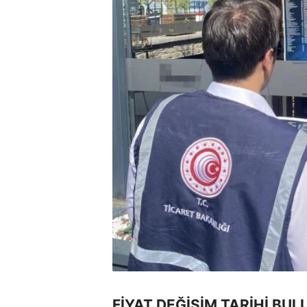
FİYAT DEĞİŞİM TARİHİ BUL