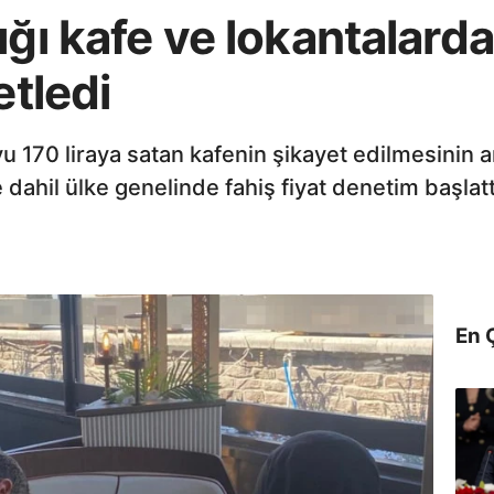
ğı kafe ve lokantalarda 
etledi
yu 170 liraya satan kafenin şikayet edilmesinin a
dahil ülke genelinde fahiş fiyat denetim başlatt
En 