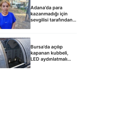
Adana'da para
kazanmadığı için
sevgilisi tarafından
fuhuşa zorlandı
Bursa'da açılıp
kapanan kubbeli,
LED aydınlatmalı
cami