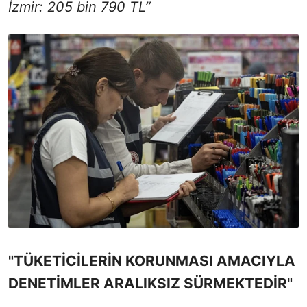
İzmir: 205 bin 790 TL”
"TÜKETİCİLERİN KORUNMASI AMACIYLA
DENETİMLER ARALIKSIZ SÜRMEKTEDİR"