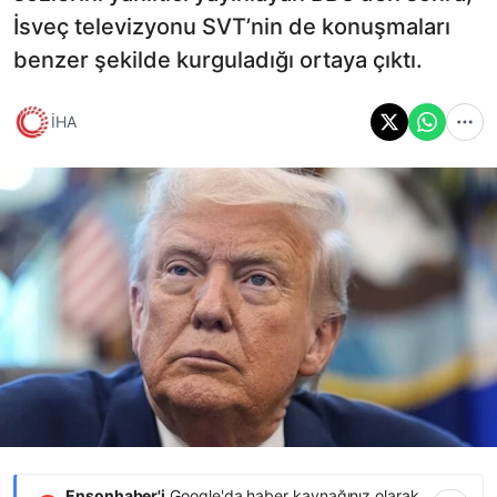
İsveç televizyonu SVT’nin de konuşmaları
benzer şekilde kurguladığı ortaya çıktı.
İHA
Ensonhaber'i
Google'da haber kaynağınız olarak