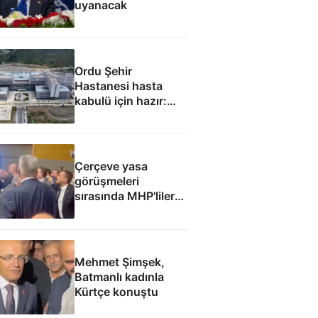
uyanacak
Ordu Şehir
Hastanesi hasta
kabulü için hazır:
Eylül ayında
başlaması
hedefleniyor
Çerçeve yasa
görüşmeleri
sırasında MHP'liler
ile İyi Partililer
arasında gerginlik
Mehmet Şimşek,
Batmanlı kadınla
Kürtçe konuştu