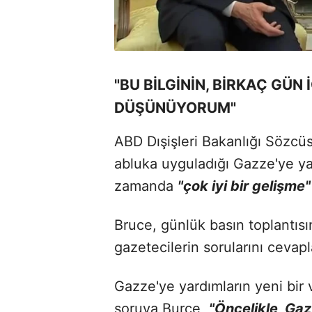
"BU BİLGİNİN, BİRKAÇ GÜN
DÜŞÜNÜYORUM"
ABD Dışişleri Bakanlığı Sözcüs
abluka uyguladığı Gazze'ye ya
zamanda
"çok iyi bir gelişme"
Bruce, günlük basın toplantısı
gazetecilerin sorularını cevapl
Gazze'ye yardımların yeni bir 
soruya Burce,
"Öncelikle, Ga