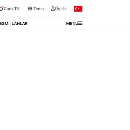
Canlı TV
Tema
Üyelik
MENU
ESMİ İLANLAR