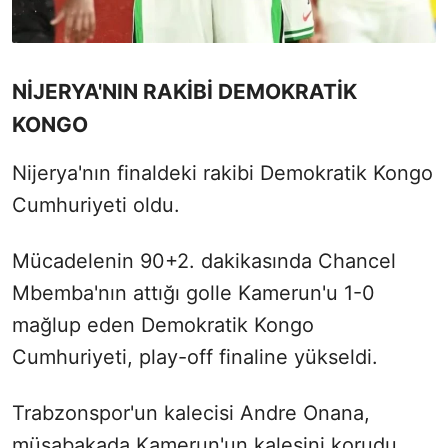
NİJERYA'NIN RAKİBİ DEMOKRATİK
KONGO
Nijerya'nın finaldeki rakibi Demokratik Kongo
Cumhuriyeti oldu.
Mücadelenin 90+2. dakikasında Chancel
Mbemba'nın attığı golle Kamerun'u 1-0
mağlup eden Demokratik Kongo
Cumhuriyeti, play-off finaline yükseldi.
Trabzonspor'un kalecisi Andre Onana,
müsabakada Kamerun'un kalesini korudu.