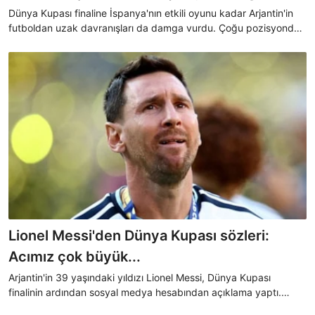
vurdu!
Dünya Kupası finaline İspanya'nın etkili oyunu kadar Arjantin'in
futboldan uzak davranışları da damga vurdu. Çoğu pozisyonda
İspanyollara ikili mücadeleyle alakası olmayan fauller yapan
Arjantinliler, maç boyunca ve karşılaşma sonunda İspanyalı
oyunculara saldırmasıyla tüm dünyanın nefretini kazandı.
Lionel Messi'den Dünya Kupası sözleri:
Acımız çok büyük...
Arjantin'in 39 yaşındaki yıldızı Lionel Messi, Dünya Kupası
finalinin ardından sosyal medya hesabından açıklama yaptı.
Messi, "Acısı çok büyük ve bu yaranın kapanması zaman alacak.