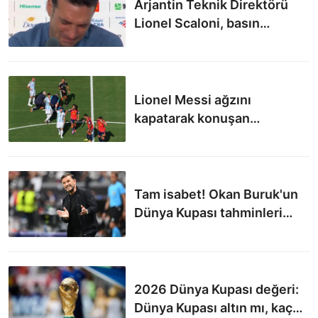
Arjantin Teknik Direktörü
Lionel Scaloni, basın
toplantısında gözyaşlarını
tutamadı
Lionel Messi ağzını
kapatarak konuşan
Cucurella için kırmızı kart
bekledi
Tam isabet! Okan Buruk'un
Dünya Kupası tahminleri
gerçek oldu...
2026 Dünya Kupası değeri:
Dünya Kupası altın mı, kaç