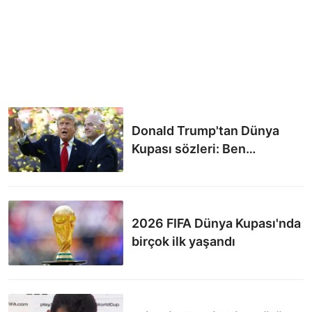
Ancak yaşadığımız tüm güzel anıları da yanımda götürüyorum"
dedi.
Donald Trump'tan Dünya
Kupası sözleri: Ben
hayattayken bir kez daha
yapmalıyız!
2026 FIFA Dünya Kupası'nda
birçok ilk yaşandı