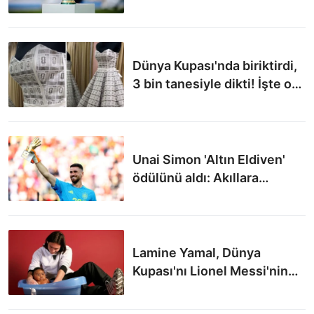
kg? Replikası verilecek...
Dünya Kupası'nda biriktirdi,
3 bin tanesiyle dikti! İşte o
tasarım...
Unai Simon 'Altın Eldiven'
ödülünü aldı: Akıllara
Emiliano Martinez'in tepki
çeken hareketi geldi
Lamine Yamal, Dünya
Kupası'nı Lionel Messi'nin
elinden aldı: Sosyal medya
yıkıldı...