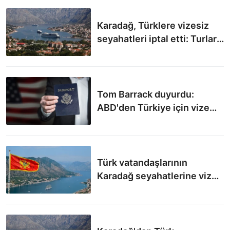
Karadağ, Türklere vizesiz
seyahatleri iptal etti: Turlar
bir bir iptal ediliyor
Tom Barrack duyurdu:
ABD'den Türkiye için vize
kararı
Türk vatandaşlarının
Karadağ seyahatlerine vize
şartı getirildi