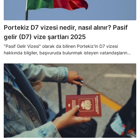
Portekiz D7 vizesi nedir, nasıl alınır? Pasif
gelir (D7) vize şartları 2025
"Pasif Gelir Vizesi" olarak da bilinen Portekiz'in D7 vizesi
hakkında bilgiler, başvuruda bulunmak isteyen vatandaşların
merak konusu oluyor. Pasif geliri olanlar, ülkeye taşınabilmek ve
çalışabilmek adına gerekli olan belgeleri araştırıyor. İşte, Portekiz
D7 vizesi için bilmeniz gerekenler...