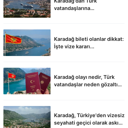
Karadağ'dan Türk
vatandaşlarına
'hızlandırılmış vize' kararı
Karadağ bileti olanlar dikkat:
İşte vize kararı...
Karadağ olayı nedir, Türk
vatandaşlar neden gözaltına
alındı? Vizesiz giriş neden
kalktı?
Karadağ, Türkiye'den vizesiz
seyahati geçici olarak askıya