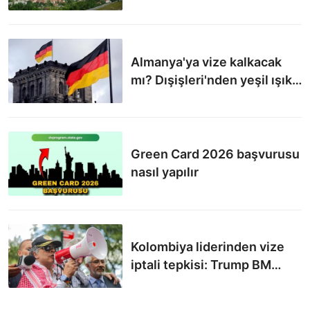
aldı
Almanya'ya vize kalkacak
mı? Dışişleri'nden yeşil ışık!
Vize serbestisi açıklaması...
Green Card 2026 başvurusu
nasıl yapılır
Kolombiya liderinden vize
iptali tepkisi: Trump BM
ilkelerini ihlal ediyor