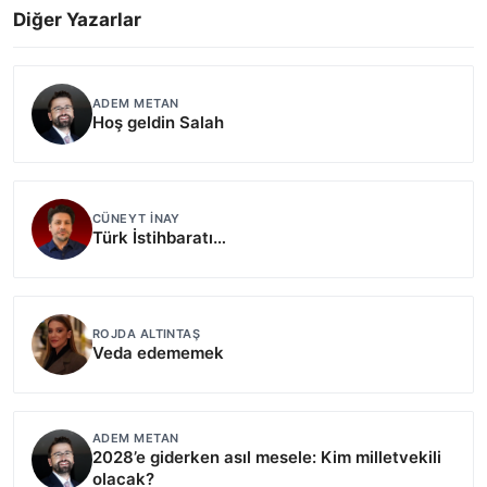
Diğer Yazarlar
ADEM METAN
Hoş geldin Salah
CÜNEYT İNAY
Türk İstihbaratı…
ROJDA ALTINTAŞ
Veda edememek
ADEM METAN
2028’e giderken asıl mesele: Kim milletvekili
olacak?