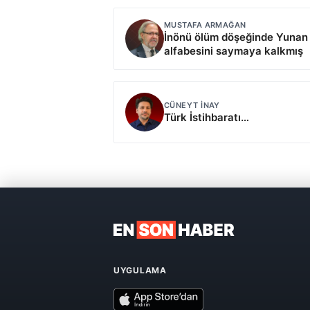
MUSTAFA ARMAĞAN
İnönü ölüm döşeğinde Yunan
alfabesini saymaya kalkmış
CÜNEYT İNAY
Türk İstihbaratı…
UYGULAMA