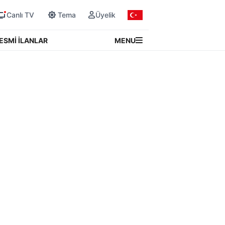
Canlı TV
Tema
Üyelik
MENU
ESMİ İLANLAR