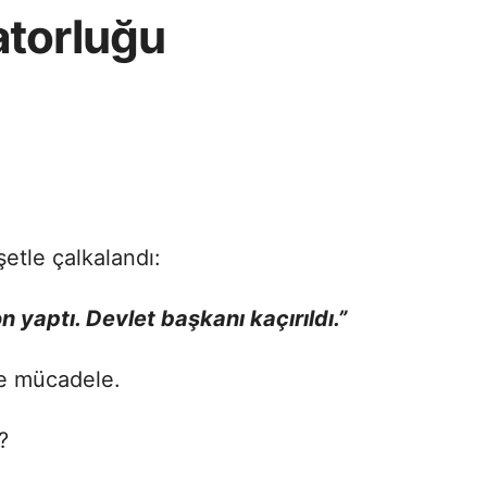
torluğu
etle çalkalandı:
yaptı. Devlet başkanı kaçırıldı.”
le mücadele.
?