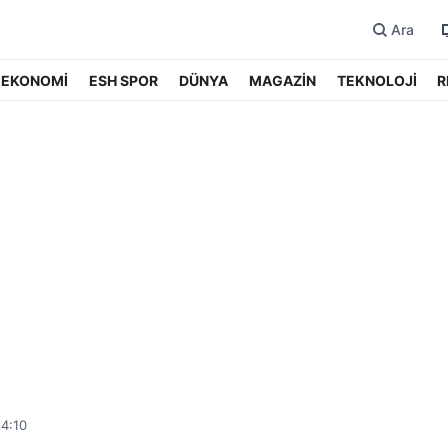
Ara
EKONOMİ
ESH SPOR
DÜNYA
MAGAZİN
TEKNOLOJİ
R
14:10