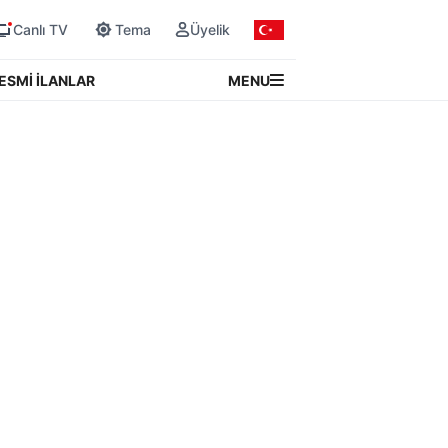
Canlı TV
Tema
Üyelik
MENU
ESMİ İLANLAR