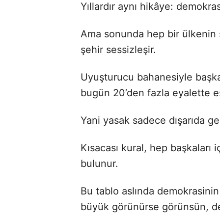
Yıllardır aynı hikâye: demokras
Ama sonunda hep bir ülkenin sınır
şehir sessizleşir.
Uyuşturucu bahanesiyle başka
bugün 20’den fazla eyalette es
Yani yasak sadece dışarıda geçe
Kısacası kural, hep başkaları i
bulunur.
Bu tablo aslında demokrasinin
büyük görünürse görünsün, den