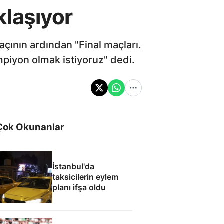
laşıyor
açının ardından "Final maçları.
mpiyon olmak istiyoruz" dedi.
Çok Okunanlar
İstanbul'da
taksicilerin eylem
planı ifşa oldu