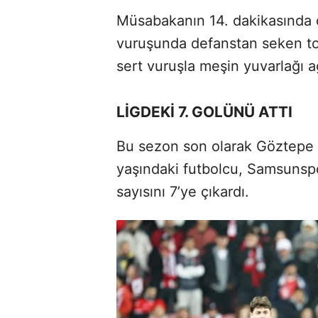
Müsabakanın 14. dakikasında c
vuruşunda defanstan seken to
sert vuruşla meşin yuvarlağı a
LİGDEKİ 7. GOLÜNÜ ATTI
Bu sezon son olarak Göztepe m
yaşındaki futbolcu, Samsunspo
sayısını 7’ye çıkardı.