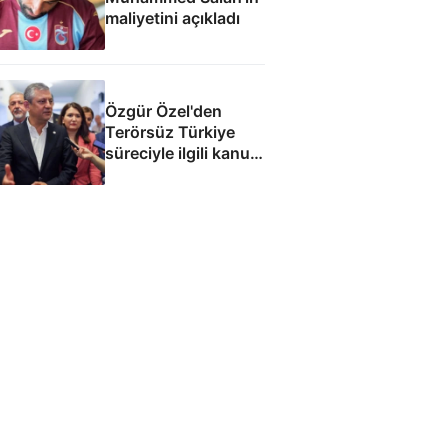
maliyetini açıkladı
Özgür Özel'den
Terörsüz Türkiye
süreciyle ilgili kanun
teklifine: İmza atma
çabamız yok