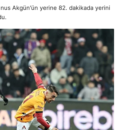
nus Akgün'ün yerine 82. dakikada yerini
du.