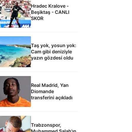
Hradec Kralove -
Beşiktaş - CANLI
SKOR
Taş yok, yosun yok:
Cam gibi deniziyle
yazın gözdesi oldu
Real Madrid, Yan
Diomande
transferini açıkladı
Trabzonspor,
Muhammed Salah'ın