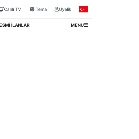
Canlı TV
Tema
Üyelik
MENU
ESMİ İLANLAR