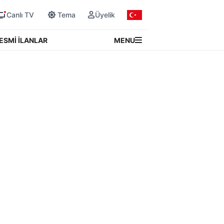
Canlı TV
Tema
Üyelik
MENU
ESMİ İLANLAR