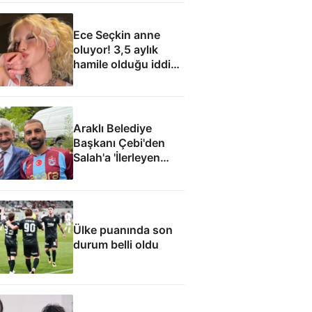
Ece Seçkin anne
oluyor! 3,5 aylık
hamile olduğu iddia
edildi
Araklı Belediye
Başkanı Çebi'den
Salah'a 'İlerleyen
yıllarda Mısır'a
dönme Araklı'da
yaşa' teklifi
Ülke puanında son
durum belli oldu