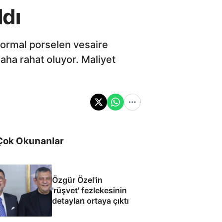
ldı
Normal porselen vesaire
ha rahat oluyor. Maliyet
Çok Okunanlar
Özgür Özel'in
'rüşvet' fezlekesinin
detayları ortaya çıktı