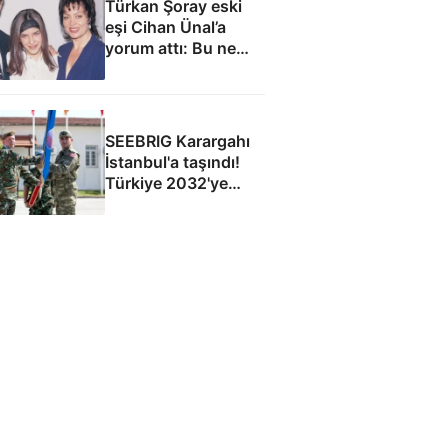
Türkan Şoray eski
eşi Cihan Ünal’a
yorum attı: Bu ne
yakışıklılık
SEEBRIG Karargahı
İstanbul'a taşındı!
Türkiye 2032'ye
kadar ev sahibi