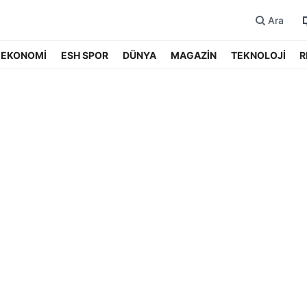
Ara
EKONOMİ
ESH SPOR
DÜNYA
MAGAZİN
TEKNOLOJİ
R