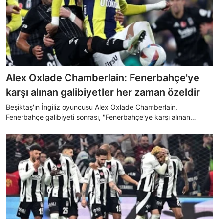
Alex Oxlade Chamberlain: Fenerbahçe'ye
karşı alınan galibiyetler her zaman özeldir
Beşiktaş'ın İngiliz oyuncusu Alex Oxlade Chamberlain,
Fenerbahçe galibiyeti sonrası, "Fenerbahçe'ye karşı alınan
galibiyetler her zaman özel bir yere sahiptir" dedi.