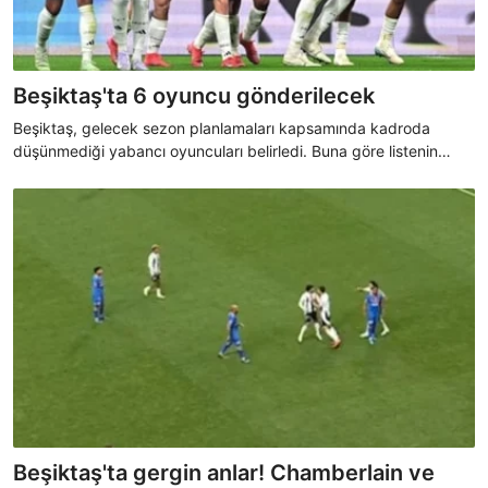
Beşiktaş'ta 6 oyuncu gönderilecek
Beşiktaş, gelecek sezon planlamaları kapsamında kadroda
düşünmediği yabancı oyuncuları belirledi. Buna göre listenin
başında tecrübeli golcü Ciro Immobile yer alırken; Joao Mario,
Felix Uduokhai, Bahtiyar Zaynutdinov, Paulista ve Alex Oxlade-
Chamberlain yolların ayrılacağı diğer isimler olacak.
Beşiktaş'ta gergin anlar! Chamberlain ve