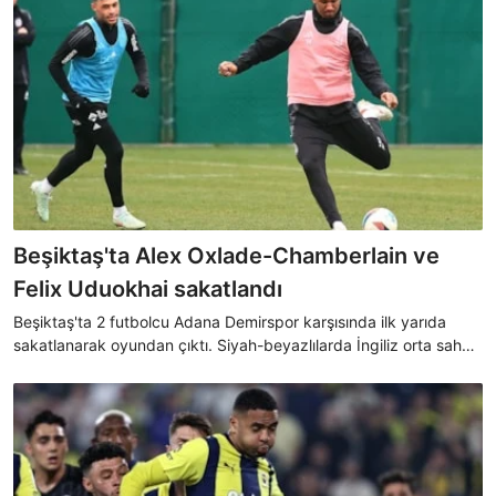
Beşiktaş'ta Alex Oxlade-Chamberlain ve
Felix Uduokhai sakatlandı
Beşiktaş'ta 2 futbolcu Adana Demirspor karşısında ilk yarıda
sakatlanarak oyundan çıktı. Siyah-beyazlılarda İngiliz orta saha
oyuncusu Alex Oxlade-Chamberlain ile Alman savunmacı Felix
Uduokhai'nin yerine Mustafa Hekimoğlu ve Emrecan Terzi oyuna
dahil oldu.