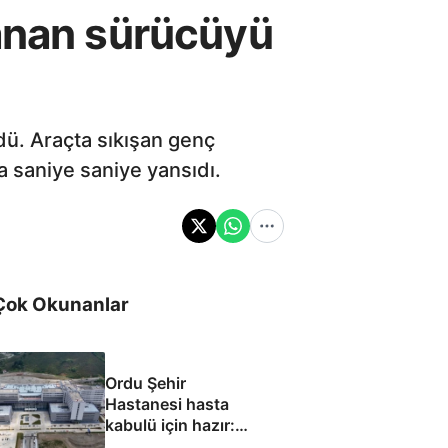
lanan sürücüyü
dü. Araçta sıkışan genç
 saniye saniye yansıdı.
Çok Okunanlar
Ordu Şehir
Hastanesi hasta
kabulü için hazır:
Eylül ayında