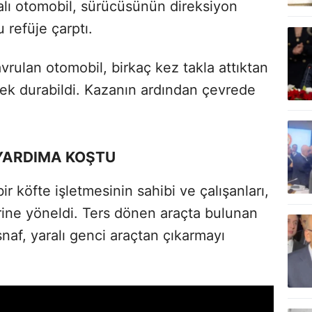
lı otomobil, sürücüsünün direksiyon
refüje çarptı.
avrulan otomobil, birkaç kez takla attıktan
rek durabildi. Kazanın ardından çevrede
 YARDIMA KOŞTU
r köfte işletmesinin sahibi ve çalışanları,
ine yöneldi. Ters dönen araçta bulunan
af, yaralı genci araçtan çıkarmayı