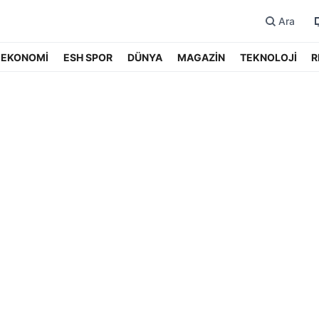
Ara
EKONOMİ
ESH SPOR
DÜNYA
MAGAZİN
TEKNOLOJİ
R