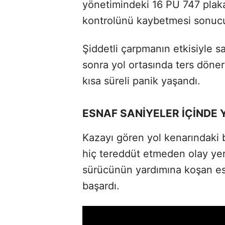
yönetimindeki 16 PU 747 plaka
kontrolünü kaybetmesi sonucu 
Şiddetli çarpmanın etkisiyle s
sonra yol ortasında ters döne
kısa süreli panik yaşandı.
ESNAF SANİYELER İÇİNDE
Kazayı gören yol kenarındaki bi
hiç tereddüt etmeden olay yer
sürücünün yardımına koşan esn
başardı.