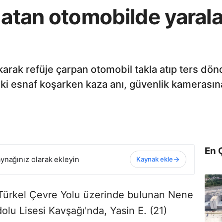
a atan otomobilde yara
karak refüje çarpan otomobil takla atıp ters dön
i esnaf koşarken kaza anı, güvenlik kamerasına
En 
ynağınız olarak ekleyin
Kaynak ekle
 Türkel Çevre Yolu üzerinde bulunan Nene
lu Lisesi Kavşağı'nda, Yasin E. (21)