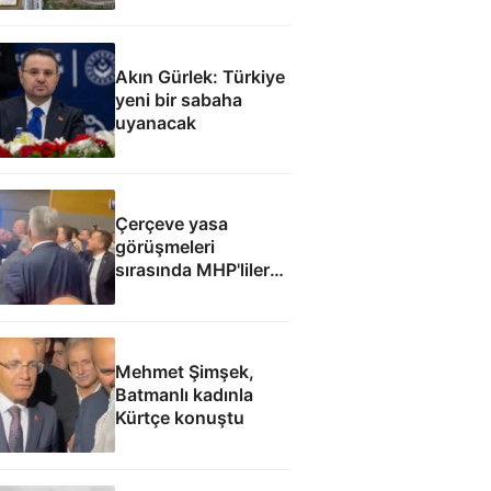
başlaması
hedefleniyor
Akın Gürlek: Türkiye
yeni bir sabaha
uyanacak
Çerçeve yasa
görüşmeleri
sırasında MHP'liler
ile İyi Partililer
arasında gerginlik
Mehmet Şimşek,
Batmanlı kadınla
Kürtçe konuştu