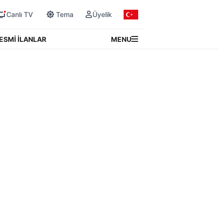
Canlı TV
Tema
Üyelik
MENU
ESMİ İLANLAR