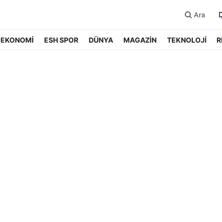
Ara
EKONOMİ
ESH SPOR
DÜNYA
MAGAZİN
TEKNOLOJİ
R