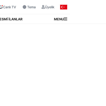
Canlı TV
Tema
Üyelik
MENU
ESMİ İLANLAR