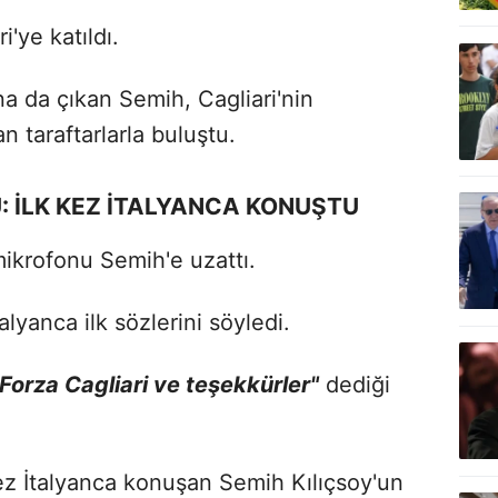
i'ye katıldı.
a da çıkan Semih, Cagliari'nin
an taraftarlarla buluştu.
 İLK KEZ İTALYANCA KONUŞTU
mikrofonu Semih'e uzattı.
lyanca ilk sözlerini söyledi.
Forza Cagliari ve teşekkürler"
dediği
kez İtalyanca konuşan Semih Kılıçsoy'un