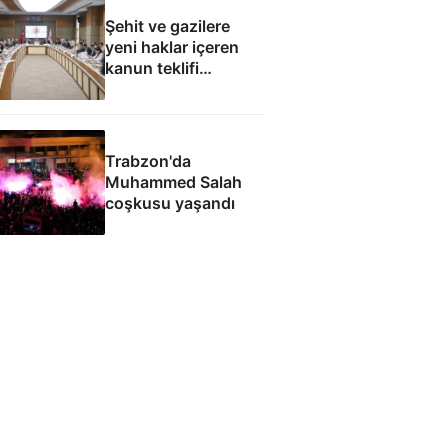
Şehit ve gazilere
yeni haklar içeren
kanun teklifi
komisyondan geçti
Trabzon'da
Muhammed Salah
coşkusu yaşandı