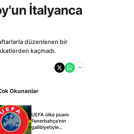
oy'un İtalyanca
raftarlarla düzenlenen bir
dikkatlerden kaçmadı.
Çok Okunanlar
UEFA ülke puanı
Fenerbahçe'nin
galibiyetiyle
güncellendi