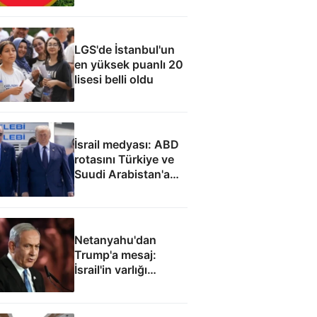
LGS'de İstanbul'un
en yüksek puanlı 20
lisesi belli oldu
İsrail medyası: ABD
rotasını Türkiye ve
Suudi Arabistan'a
çevirdi
Netanyahu'dan
Trump'a mesaj:
İsrail'in varlığı
müzakere konusu
olamaz