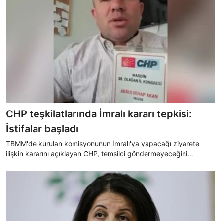
CHP teşkilatlarında İmralı kararı tepkisi:
İstifalar başladı
TBMM'de kurulan komisyonunun İmralı'ya yapacağı ziyarete
ilişkin kararını açıklayan CHP, temsilci göndermeyeceğini
bildirmişti. Alınan karar sonrası CHP Nusaybin İlçe Seçim Kurulu
ve İnsan Hakları Komisyonu Başkanı Abdulvehap Akan,
partisinden istifa ettiğini yayınladığı video mesaj ile duyurdu.