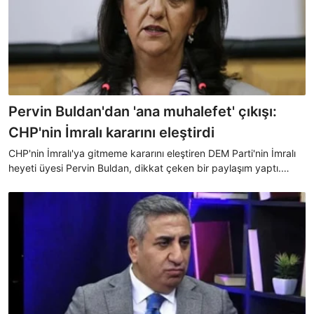
Pervin Buldan'dan 'ana muhalefet' çıkışı:
CHP'nin İmralı kararını eleştirdi
CHP'nin İmralı'ya gitmeme kararını eleştiren DEM Parti'nin İmralı
heyeti üyesi Pervin Buldan, dikkat çeken bir paylaşım yaptı.
Buldan, "Ana muhalefet partisi DEM Parti'dir. Nokta." dedi.
Buldan, tepkilerin ardından paylaşımını sildi.