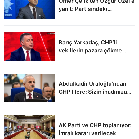
Ömer Çelik'ten Özgür Özel'e
yanıt: Partisindeki
yolsuzlukları örtbas
etmekten başka bir faaliyeti
yok
Barış Yarkadaş, CHP’li
vekillerin pazara çökme
girişimini tek tek anlattı
Abdulkadir Uraloğlu'ndan
CHP'lilere: Sizin inadınıza
yol yapmaya devam
edeceğiz
AK Parti ve CHP toplanıyor:
İmralı kararı verilecek