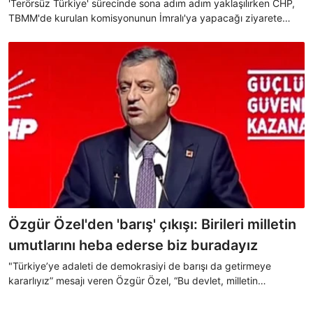
'Terörsüz Türkiye' sürecinde sona adım adım yaklaşılırken CHP,
TBMM'de kurulan komisyonunun İmralı'ya yapacağı ziyarete
ilişkin kararını açıkladı. CHP Grup Başkanvekili Murat Emir,
CHP’nin İmralı’ya temsilci göndermeyeceğini söyledi.
Özgür Özel'den 'barış' çıkışı: Birileri milletin
umutlarını heba ederse biz buradayız
"Türkiye’ye adaleti de demokrasiyi de barışı da getirmeye
kararlıyız” mesajı veren Özgür Özel, “Bu devlet, milletin
devletidir. Egemenlik sadece millete aittir. Biz bu programımızla
herkese kendisini ait hissedeceği, güven duyacağı, sırtını