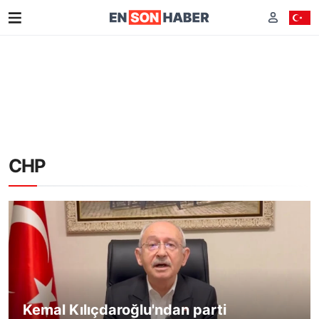
CHP
Kemal Kılıçdaroğlu'ndan parti