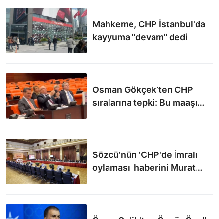
yaslayacağı bir devlet vadediyoruz" dedi.
Mahkeme, CHP İstanbul'da
kayyuma "devam" dedi
Osman Gökçek’ten CHP
sıralarına tepki: Bu maaşı
hak ediyorlar mı?
Sözcü'nün 'CHP'de İmralı
oylaması' haberini Murat
Emir yalanladı