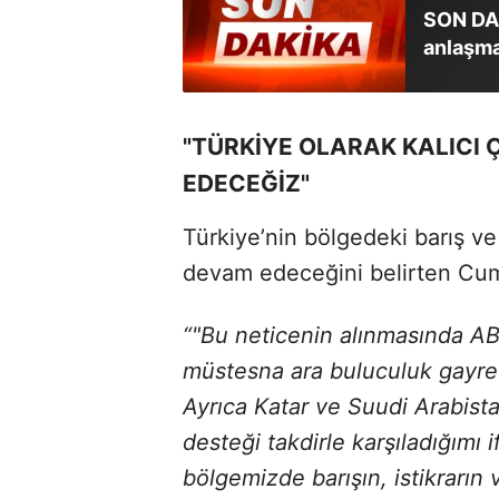
SON DAK
anlaşma
"TÜRKİYE OLARAK KALICI
EDECEĞİZ"
Türkiye’nin bölgedeki barış v
devam edeceğini belirten Cumh
“"Bu neticenin alınmasında ABD
müstesna ara buluculuk gayret
Ayrıca Katar ve Suudi Arabistan
desteği takdirle karşıladığımı
bölgemizde barışın, istikrarın 