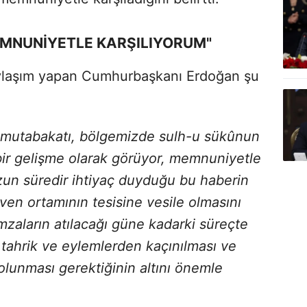
MNUNİYETLE KARŞILIYORUM"
laşım yapan Cumhurbaşkanı Erdoğan şu
n mutabakatı, bölgemizde sulh-u sükûnun
bir gelişme olarak görüyor, memnuniyetle
zun süredir ihtiyaç duyduğu bu haberin
ven ortamının tesisine vesile olmasını
zaların atılacağı güne kadarki süreçte
 tahrik ve eylemlerden kaçınılması ve
i olunması gerektiğinin altını önemle