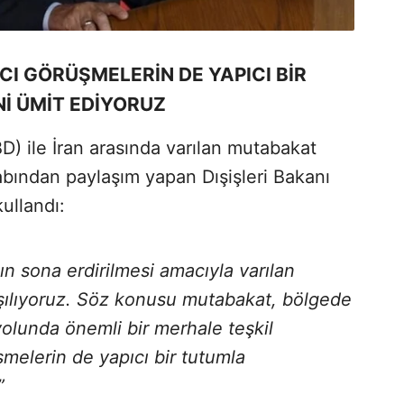
I GÖRÜŞMELERİN DE YAPICI BİR
İ ÜMİT EDİYORUZ
BD) ile İran arasında varılan mutabakat
bından paylaşım yapan Dışişleri Bakanı
ullandı:
ın sona erdirilmesi amacıyla varılan
ılıyoruz. Söz konusu mutabakat, bölgede
i yolunda önemli bir merhale teşkil
melerin de yapıcı bir tutumla
”