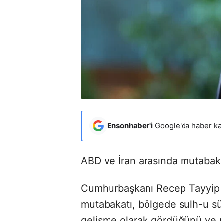
Ensonhaber'i
Google'da haber ka
ABD ve İran arasında mutabaka
Cumhurbaşkanı Recep Tayyip E
mutabakatı, bölgede sulh-u sü
gelişme olarak gördüğünü ve me