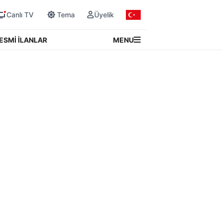
Canlı TV
Tema
Üyelik
MENU
ESMİ İLANLAR