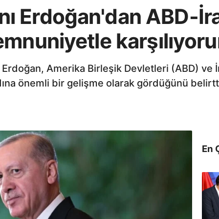
ı Erdoğan'dan ABD-İra
emnuniyetle karşılıyor
doğan, Amerika Birleşik Devletleri (ABD) ve İr
ına önemli bir gelişme olarak gördüğünü belirtt
En 