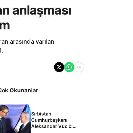
n anlaşması
um
an arasında varılan
i.
Çok Okunanlar
Sırbistan
Cumhurbaşkanı
Aleksandar Vucic:
İsrail ile SİHA