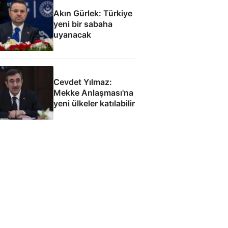
Akın Gürlek: Türkiye
yeni bir sabaha
uyanacak
Cevdet Yılmaz:
Mekke Anlaşması'na
yeni ülkeler katılabilir