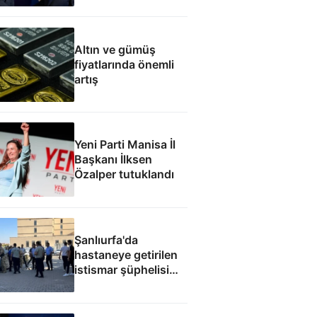
fabrikası açacağız
Altın ve gümüş
fiyatlarında önemli
artış
Yeni Parti Manisa İl
Başkanı İlksen
Özalper tutuklandı
Şanlıurfa'da
hastaneye getirilen
istismar şüphelisi
silahlı saldırıda
öldürüldü