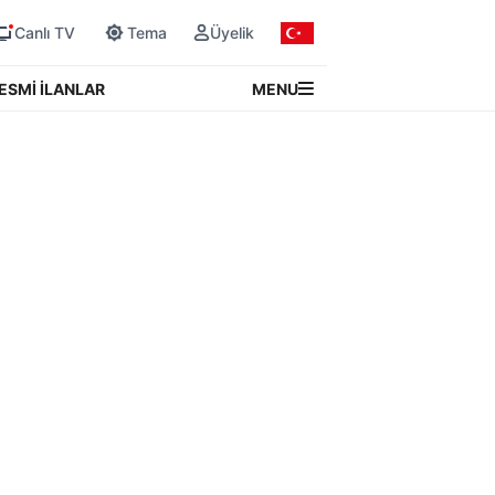
Canlı TV
Tema
Üyelik
MENU
ESMİ İLANLAR