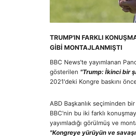
TRUMP'IN FARKLI KONUŞM
GİBİ MONTAJLANMIŞTI
BBC News'te yayımlanan Pano
gösterilen
"Trump: İkinci bir 
2021'deki Kongre baskını öncesi
ABD Başkanlık seçiminden bir
BBC'nin bu iki farklı konuşmay
yayımladığı görülmüş ve monta
"Kongreye yürüyün ve savaşı