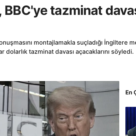
 BBC'ye tazminat davas
nuşmasını montajlamakla suçladığı İngiltere me
yar dolarlık tazminat davası açacaklarını söyledi.
En 