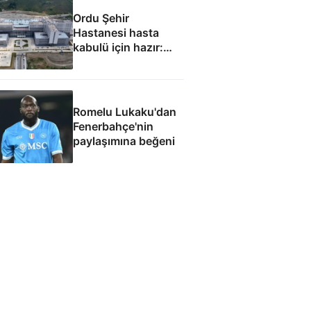
Ordu Şehir
Hastanesi hasta
kabulü için hazır:
Eylül ayında
başlaması
hedefleniyor
Romelu Lukaku'dan
Fenerbahçe'nin
paylaşımına beğeni