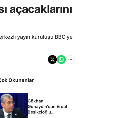
ı açacaklarını
rkezli yayın kuruluşu BBC'ye
Çok Okunanlar
Gökhan
Günaydın'dan Erdal
Beşikçioğlu
eleştirisi: Siz kamu