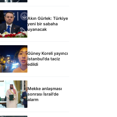
görevinizi nasıl
yapıyorsunuz
Akın Gürlek: Türkiye
yeni bir sabaha
uyanacak
Güney Koreli yayıncı
İstanbul'da taciz
edildi
Mekke anlaşması
sonrası İsrail'de
alarm