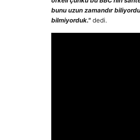
öfkeli çünkü bu BBC'nin saht
bunu uzun zamandır biliyord
bilmiyorduk."
dedi.