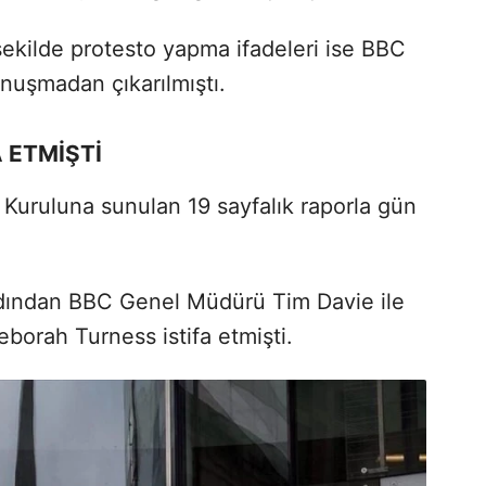
ekilde protesto yapma ifadeleri ise BBC
onuşmadan çıkarılmıştı.
A ETMİŞTİ
Kuruluna sunulan 19 sayfalık raporla gün
rdından BBC Genel Müdürü Tim Davie ile
eborah Turness istifa etmişti.