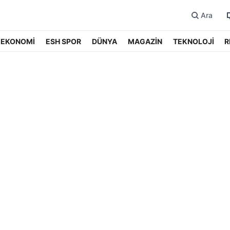
Ara
EKONOMİ
ESH SPOR
DÜNYA
MAGAZİN
TEKNOLOJİ
R