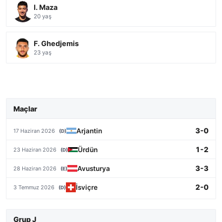
I. Maza
20 yaş
F. Ghedjemis
23 yaş
Maçlar
3-0
Arjantin
17 Haziran 2026
(D)
1-2
Ürdün
23 Haziran 2026
(D)
3-3
Avusturya
28 Haziran 2026
(E)
2-0
İsviçre
3 Temmuz 2026
(D)
Grup J