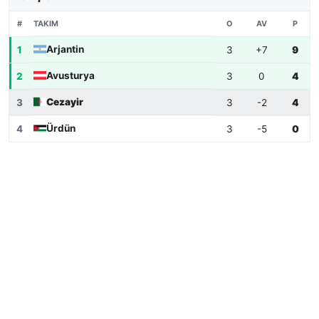
TAKIM
#
O
AV
P
Arjantin
1
3
+7
9
Avusturya
2
3
0
4
Cezayir
3
3
-2
4
Ürdün
4
3
-5
0