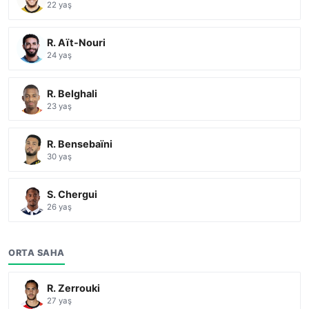
22 yaş
R. Aït-Nouri
24 yaş
R. Belghali
23 yaş
R. Bensebaïni
30 yaş
S. Chergui
26 yaş
ORTA SAHA
R. Zerrouki
27 yaş