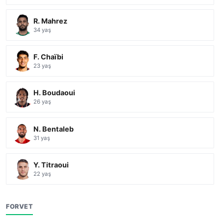
R. Mahrez
34 yaş
F. Chaïbi
23 yaş
H. Boudaoui
26 yaş
N. Bentaleb
31 yaş
Y. Titraoui
22 yaş
FORVET