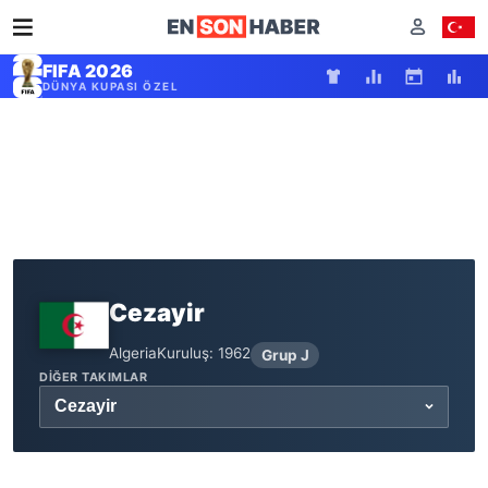
FIFA 2026
DÜNYA KUPASI ÖZEL
Cezayir
Algeria
Kuruluş: 1962
Grup J
DIĞER TAKIMLAR