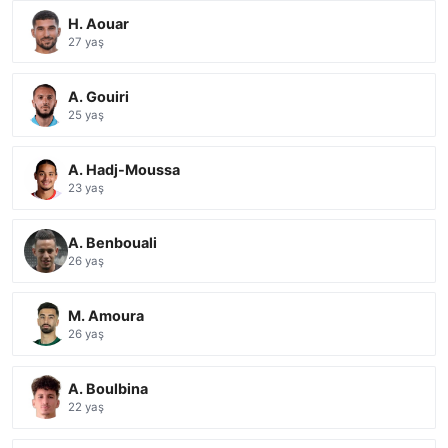
H. Aouar
27 yaş
A. Gouiri
25 yaş
A. Hadj-Moussa
23 yaş
A. Benbouali
26 yaş
M. Amoura
26 yaş
A. Boulbina
22 yaş