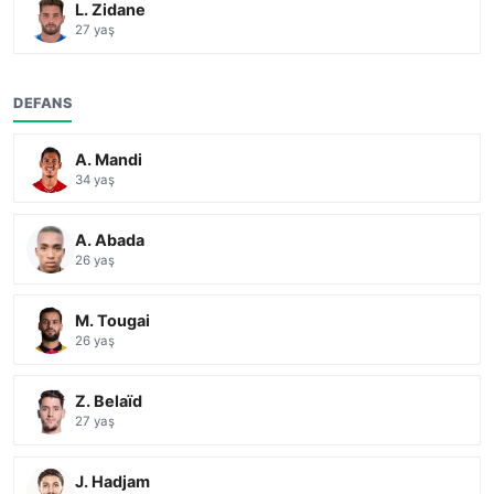
L. Zidane
27 yaş
DEFANS
A. Mandi
34 yaş
A. Abada
26 yaş
M. Tougai
26 yaş
Z. Belaïd
27 yaş
J. Hadjam