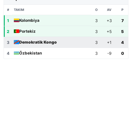
TAKIM
#
O
AV
P
Kolombiya
1
3
+3
7
Portekiz
2
3
+5
5
Demokratik Kongo
3
3
+1
4
Özbekistan
4
3
-9
0