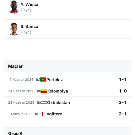
Y. Wissa
29 yaş
S. Banza
29 yaş
Maçlar
1-1
Portekiz
17 Haziran 2026
(D)
1-0
Kolombiya
24 Haziran 2026
(D)
3-1
Özbekistan
28 Haziran 2026
(E)
2-1
İngiltere
1 Temmuz 2026
(D)
Grup K