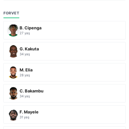
FORVET
B. Cipenga
27 yaş
G. Kakuta
34 yaş
M. Elia
28 yaş
C. Bakambu
34 yaş
F. Mayele
31 yaş