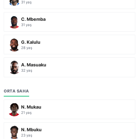
31 yaş
C. Mbemba
31 yaş
G. Kalulu
28 yaş
A. Masuaku
32 yaş
ORTA SAHA
N. Mukau
21 yaş
N. Mbuku
23 yaş