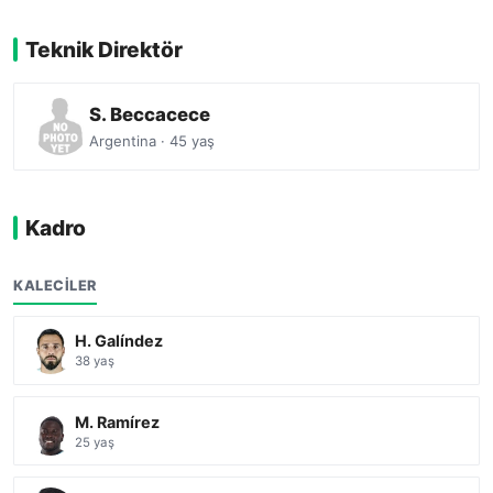
Teknik Direktör
S. Beccacece
Argentina · 45 yaş
Kadro
KALECILER
H. Galíndez
38 yaş
M. Ramírez
25 yaş