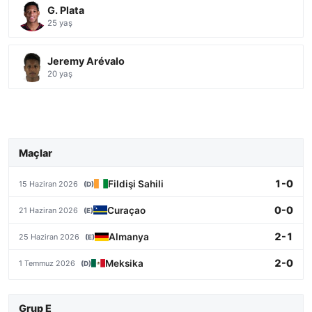
G. Plata
25 yaş
Jeremy Arévalo
20 yaş
Maçlar
1-0
Fildişi Sahili
15 Haziran 2026
(D)
0-0
Curaçao
21 Haziran 2026
(E)
2-1
Almanya
25 Haziran 2026
(E)
2-0
Meksika
1 Temmuz 2026
(D)
Grup E