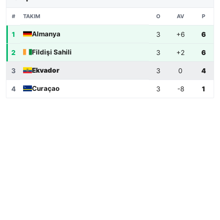
TAKIM
#
O
AV
P
Almanya
1
3
+6
6
Fildişi Sahili
2
3
+2
6
Ekvador
3
3
0
4
Curaçao
4
3
-8
1