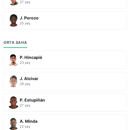
27 yaş
J. Porozo
25 yaş
ORTA SAHA
P. Hincapié
23 yaş
J. Alcívar
26 yaş
P. Estupiñán
27 yaş
A. Minda
22 yaş