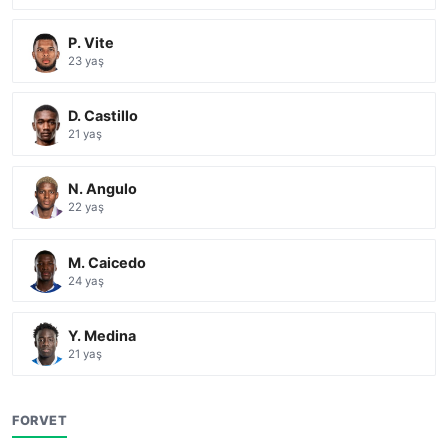
P. Vite
23 yaş
D. Castillo
21 yaş
N. Angulo
22 yaş
M. Caicedo
24 yaş
Y. Medina
21 yaş
FORVET