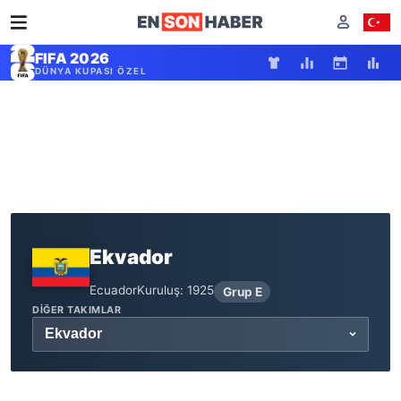
FIFA 2026
DÜNYA KUPASI ÖZEL
Ekvador
Ecuador
Kuruluş: 1925
Grup E
DIĞER TAKIMLAR