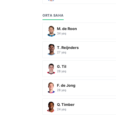
ORTA SAHA
M. de Roon
34 yaş
T. Reijnders
27 yaş
G. Til
28 yaş
F. de Jong
28 yaş
Q. Timber
24 yaş