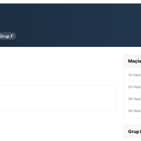
Grup F
Maçla
14 Hazi
20 Hazi
26 Hazi
30 Hazi
Grup 