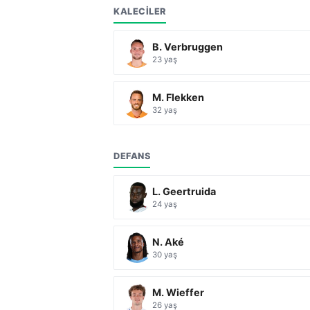
KALECILER
B. Verbruggen
23 yaş
M. Flekken
32 yaş
DEFANS
L. Geertruida
24 yaş
N. Aké
30 yaş
M. Wieffer
26 yaş