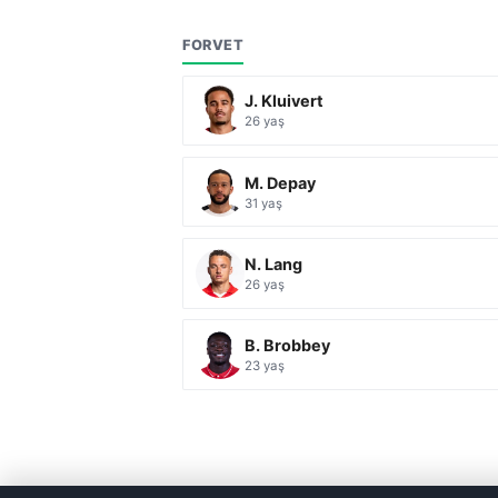
FORVET
J. Kluivert
26 yaş
M. Depay
31 yaş
N. Lang
26 yaş
B. Brobbey
23 yaş