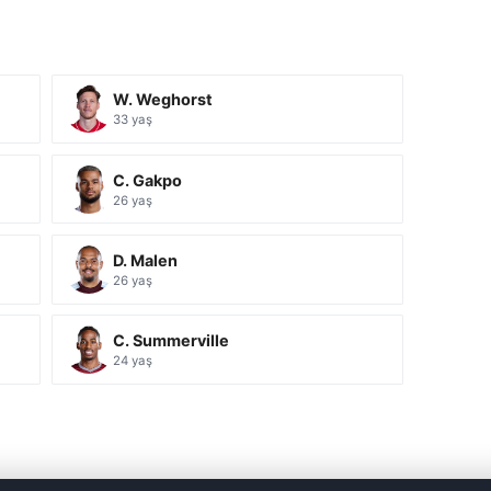
W. Weghorst
33 yaş
C. Gakpo
26 yaş
D. Malen
26 yaş
C. Summerville
24 yaş