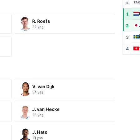
TAK
#
1
R. Roefs
2
22 yaş
3
4
V. van Dijk
34 yaş
J. van Hecke
25 yaş
J. Hato
19 yaş