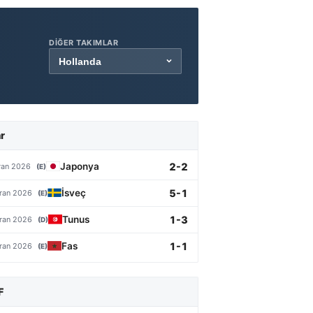
DIĞER TAKIMLAR
r
2-2
Japonya
ran 2026
(E)
5-1
İsveç
ran 2026
(E)
1-3
Tunus
ran 2026
(D)
1-1
Fas
ran 2026
(E)
F