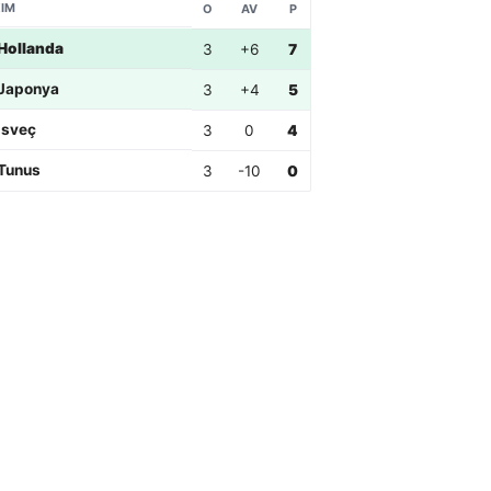
IM
O
AV
P
Hollanda
3
+6
7
Japonya
3
+4
5
İsveç
3
0
4
Tunus
3
-10
0