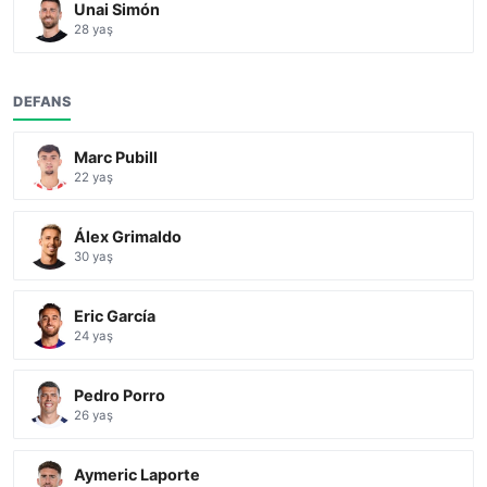
Unai Simón
28 yaş
DEFANS
Marc Pubill
22 yaş
Álex Grimaldo
30 yaş
Eric García
24 yaş
Pedro Porro
26 yaş
Aymeric Laporte