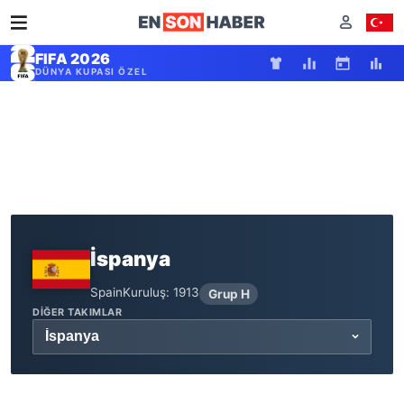
FIFA 2026
DÜNYA KUPASI ÖZEL
İspanya
Spain
Kuruluş: 1913
Grup H
DIĞER TAKIMLAR