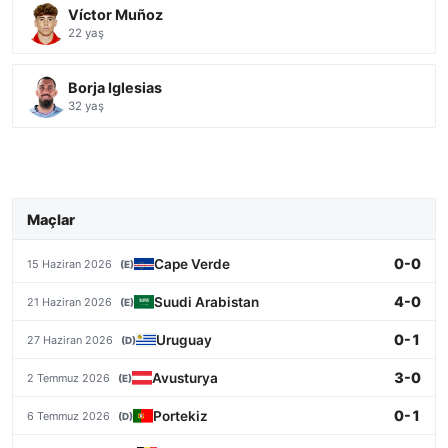
Víctor Muñoz
22 yaş
Borja Iglesias
32 yaş
Maçlar
0-0
Cape Verde
15 Haziran 2026
(E)
4-0
Suudi Arabistan
21 Haziran 2026
(E)
0-1
Uruguay
27 Haziran 2026
(D)
3-0
Avusturya
2 Temmuz 2026
(E)
0-1
Portekiz
6 Temmuz 2026
(D)