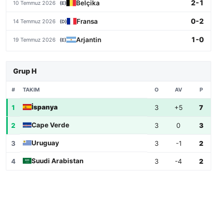
2-1
Belçika
10 Temmuz 2026
(E)
0-2
Fransa
14 Temmuz 2026
(D)
1-0
Arjantin
19 Temmuz 2026
(E)
Grup H
TAKIM
#
O
AV
P
İspanya
1
3
+5
7
Cape Verde
2
3
0
3
Uruguay
3
3
-1
2
Suudi Arabistan
4
3
-4
2