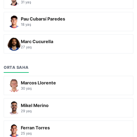
31 yaş
Pau Cubarsí Paredes
18 yaş
Marc Cucurella
27 yaş
ORTA SAHA
Marcos Llorente
30 yaş
Mikel Merino
29 yaş
Ferran Torres
25 yaş