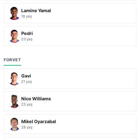
Lamine Yamal
18 yaş
Pedri
23 yaş
FORVET
Gavi
21 yaş
Nico Williams
23 yaş
Mikel Oyarzabal
28 yaş