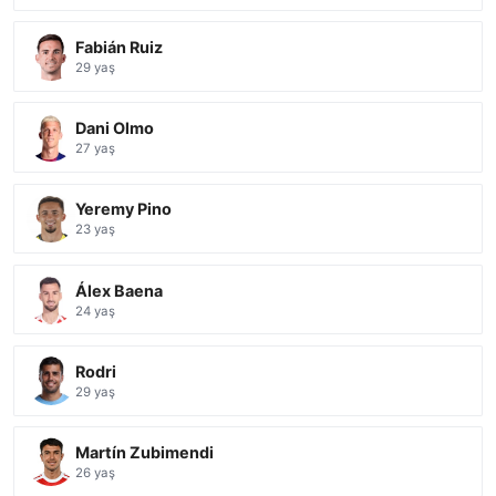
Fabián Ruiz
29 yaş
Dani Olmo
27 yaş
Yeremy Pino
23 yaş
Álex Baena
24 yaş
Rodri
29 yaş
Martín Zubimendi
26 yaş