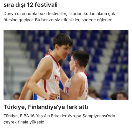
sıra dışı 12 festivali
Dünya üzerindeki bazı festivaller, sıradan kutlamaların çok
ötesine geçiyor. Bu benzersiz etkinlikler, sadece eğlence
sunmakla kalmıyor; kültürlerin, ritüellerin ve geleneklerin sıra dışı
yansımalarını gözler önüne seriyor.
Türkiye, Finlandiya'ya fark attı
Türkiye, FIBA 16 Yaş Altı Erkekler Avrupa Şampiyonası'nda
çeyrek finale yükseldi.