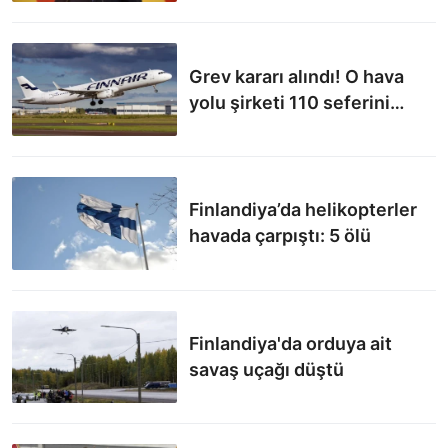
düşürüyor
Grev kararı alındı! O hava
yolu şirketi 110 seferini
birden iptal etti
Finlandiya’da helikopterler
havada çarpıştı: 5 ölü
Finlandiya'da orduya ait
savaş uçağı düştü