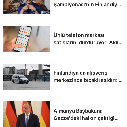
Şampiyonası'nın Finlandiya
etabında piste çıkacak
Ünlü telefon markası
satışlarını durduruyor! Akıllı
telefon defterini kapatıyor
Finlandiya'da alışveriş
merkezinde bıçaklı saldırı: 4
yaralı
Almanya Başbakanı:
Gazze'deki halkın çektiği
acılar bizi dehşete