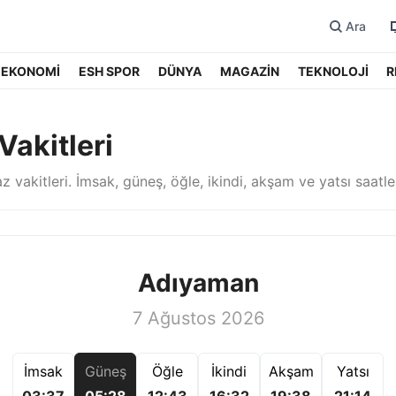
Ara
EKONOMİ
ESH SPOR
DÜNYA
MAGAZİN
TEKNOLOJİ
R
akitleri
 vakitleri. İmsak, güneş, öğle, ikindi, akşam ve yatsı saatler
Adıyaman
7 Ağustos 2026
İmsak
Güneş
Öğle
İkindi
Akşam
Yatsı
03:37
05:28
12:43
16:32
19:38
21:14