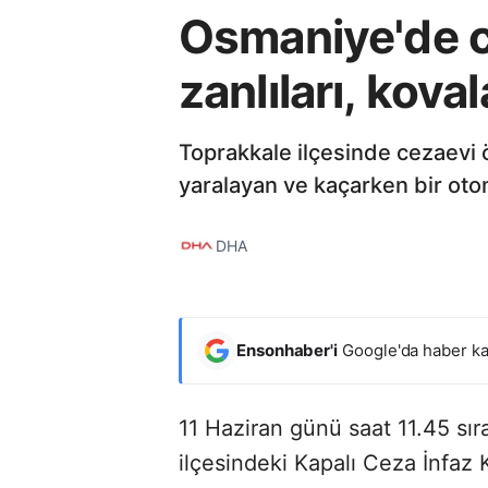
Osmaniye'de ce
zanlıları, kova
Toprakkale ilçesinde cezaevi ö
yaralayan ve kaçarken bir oto
DHA
Ensonhaber'i
Google'da haber ka
11 Haziran günü saat 11.45 sı
ilçesindeki Kapalı Ceza İnfa