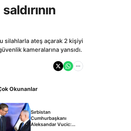
saldırının
silahlarla ateş açarak 2 kişiyi
güvenlik kameralarına yansıdı.
Çok Okunanlar
Sırbistan
Cumhurbaşkanı
Aleksandar Vucic:
İsrail ile SİHA