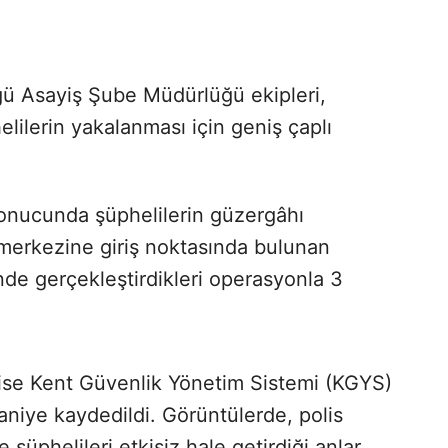
ü Asayiş Şube Müdürlüğü ekipleri,
elilerin yakalanması için geniş çaplı
 sonucunda şüphelilerin güzergâhı
nt merkezine giriş noktasında bulunan
de gerçekleştirdikleri operasyonla 3
 ise Kent Güvenlik Yönetim Sistemi (KGYS)
aniye kaydedildi. Görüntülerde, polis
 şüphelileri etkisiz hale getirdiği anlar