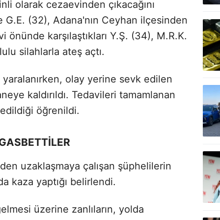
inli olarak cezaevinden çıkacağını
ve G.E. (32), Adana'nın Ceyhan ilçesinden
i önünde karşılaştıkları Y.Ş. (34), M.R.K.
lu silahlarla ateş açtı.
. yaralanırken, olay yerine sevk edilen
aneye kaldırıldı. Tedavileri tamamlanan
edildiği öğrenildi.
 GASBETTİLER
eden uzaklaşmaya çalışan şüphelilerin
da kaza yaptığı belirlendi.
elmesi üzerine zanlıların, yolda