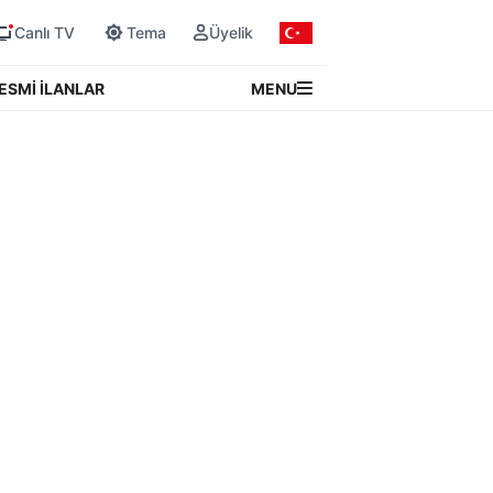
Canlı TV
Tema
Üyelik
MENU
ESMİ İLANLAR