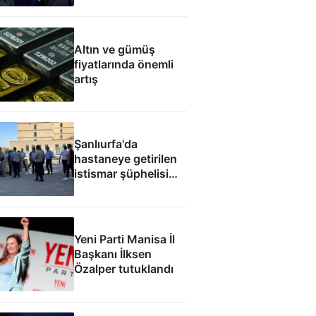
fabrikası açacağız
Altın ve gümüş
fiyatlarında önemli
artış
Şanlıurfa'da
hastaneye getirilen
istismar şüphelisi
silahlı saldırıda
öldürüldü
Yeni Parti Manisa İl
Başkanı İlksen
Özalper tutuklandı