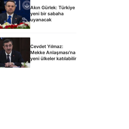
Akın Gürlek: Türkiye
yeni bir sabaha
uyanacak
Cevdet Yılmaz:
Mekke Anlaşması'na
yeni ülkeler katılabilir