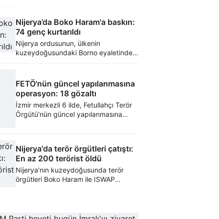
Nijerya’da Boko Haram'a baskın:
74 genç kurtarıldı
Nijerya ordusunun, ülkenin
kuzeydoğusundaki Borno eyaletinde
terör örgütü Boko Haram'dan 74 genci
kurtardığı bildirildi.
FETÖ'nün güncel yapılanmasına
operasyon: 18 gözaltı
İzmir merkezli 6 ilde, Fetullahçı Terör
Örgütü'nün güncel yapılanmasına
yönelik operasyonda 18 şüpheli
gözaltına alındı.
Nijerya'da terör örgütleri çatıştı:
En az 200 terörist öldü
Nijerya'nın kuzeydoğusunda terör
örgütleri Boko Haram ile ISWAP
arasında çıkan çatışmalarda en az
200 terörist hayatını kaybetti.