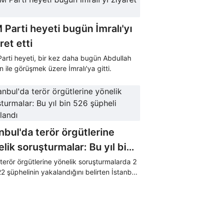
Parti heyeti bugün İmralı'yı
ret etti
arti heyeti, bir kez daha bugün Abdullah
 ile görüşmek üzere İmralı'ya gitti.
nbul'da terör örgütlerine
lik soruşturmalar: Bu yıl bin
 şüpheli tutuklandı
 terör örgütlerine yönelik soruşturmalarda 2
2 şüphelinin yakalandığını belirten İstanbul
riyet Başsavcılığı, "Yakalanan
ilerden 1526'sı tutuklanmış, 841'i adli
l şartıyla 55'i ise kolluk biriminden serbest
lmıştır" dedi.