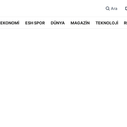
Ara
EKONOMİ
ESH SPOR
DÜNYA
MAGAZİN
TEKNOLOJİ
R