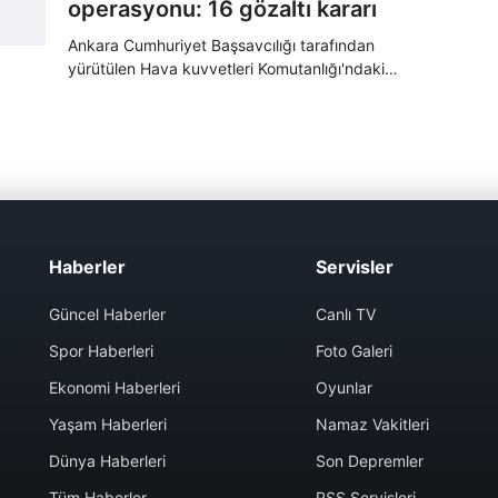
operasyonu: 16 gözaltı kararı
Ankara Cumhuriyet Başsavcılığı tarafından
yürütülen Hava kuvvetleri Komutanlığı'ndaki
FETÖ yapılanmasına yönelik soruşturma
kapsamında Ankara merkezli 8 ilde, 16 şüphelinin
gözaltına alınmasına karar verildi.
Haberler
Servisler
Güncel Haberler
Canlı TV
Spor Haberleri
Foto Galeri
Ekonomi Haberleri
Oyunlar
Yaşam Haberleri
Namaz Vakitleri
Dünya Haberleri
Son Depremler
Tüm Haberler
RSS Servisleri