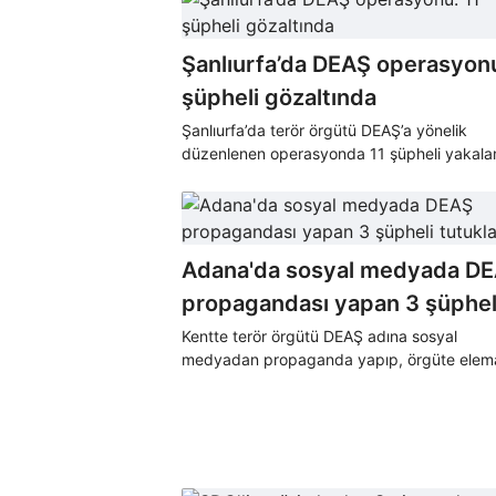
Şanlıurfa’da DEAŞ operasyonu
şüpheli gözaltında
Şanlıurfa’da terör örgütü DEAŞ’a yönelik
düzenlenen operasyonda 11 şüpheli yakala
gözaltına alındı.
Adana'da sosyal medyada D
propagandası yapan 3 şüphel
tutuklandı
Kentte terör örgütü DEAŞ adına sosyal
medyadan propaganda yapıp, örgüte elem
kazandırmaya çalıştıkları belirlenerek gözal
alınan 6 şüpheliden 3'ü tutuklanarak cezae
gönderildi.