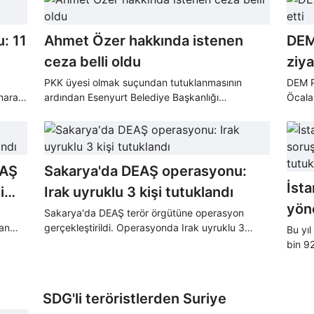
: 11
Ahmet Özer hakkında istenen
DEM 
ceza belli oldu
ziya
PKK üyesi olmak suçundan tutuklanmasının
DEM P
narak
ardından Esenyurt Belediye Başkanlığı
Öcalan
görevinden uzaklaştırılan Ahmet Özer'in
yargılandığı davada cumhuriyet savcısı, 'terör
örgütüne üye olma' suçundan Özer'in 7 yıl 6
aydan 15 yıla kadar hapisle cezalandırılmasını
EAŞ
Sakarya'da DEAŞ operasyonu:
talep etti.
İsta
i
Irak uyruklu 3 kişi tutuklandı
yöne
Sakarya'da DEAŞ terör örgütüne operasyon
an
gerçekleştirildi. Operasyonda Irak uyruklu 3
526
Bu yıl
tına
şahıs tutuklanarak cezaevine gönderildi.
bin 92
vine
Cumhu
şüphel
kontro
SDG'li teröristlerden Suriye
bırakı