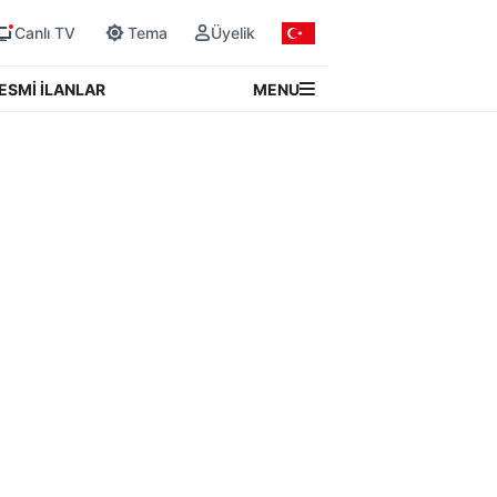
Canlı TV
Tema
Üyelik
MENU
ESMİ İLANLAR