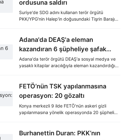
ordusuna saldırı
Suriye'de SDG adını kullanan terör örgütü
PKK/YPG'nin Halep'in doğusundaki Tişrin Barajı
çevresinde Suriye ordusuna ait bir noktayı
güdümlü füze ile hedef alması sonucu 2 askerin
yaşamını yitirdiği, 1 askerin ağır yaralandığı
Adana'da DEAŞ'a eleman
açıklandı.
kazandıran 6 şüpheliye şafak
operasyonu
Adana'da terör örgütü DEAŞ'a sosyal medya ve
yasaklı kitaplar aracılığıyla eleman kazandırdığı
ve örgüt propagandası yaptığı tespit edilen
şüphelilerin adreslerine şafak operasyonu
düzenledi.
FETÖ’nün TSK yapılanmasına
operasyon: 20 gözaltı
Konya merkezli 9 ilde FETÖ'nün askeri gizli
yapılanmasına yönelik operasyonda 20 şüpheli
gözaltına alındı. Adreslerinde bulunamayan 5
zanlının yakalanması için çalışmalar sürüyor.
Burhanettin Duran: PKK’nın