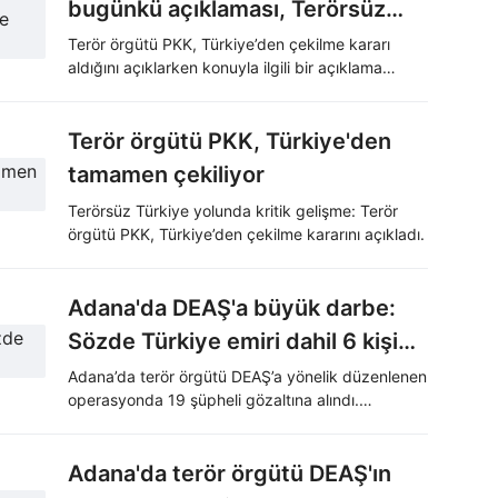
bugünkü açıklaması, Terörsüz
Türkiye sürecinde yeni bir
Terör örgütü PKK, Türkiye’den çekilme kararı
aldığını açıklarken konuyla ilgili bir açıklama
adımdır
yapan İletişim Başkanı Burhanettin Duran,
"PKK’nın silah bırakması hedefi doğrultusunda
gerçekleşen olumlu bir gelişmedir" dedi.
Terör örgütü PKK, Türkiye'den
tamamen çekiliyor
Terörsüz Türkiye yolunda kritik gelişme: Terör
örgütü PKK, Türkiye’den çekilme kararını açıkladı.
Adana'da DEAŞ'a büyük darbe:
Sözde Türkiye emiri dahil 6 kişi
tutuklandı
Adana’da terör örgütü DEAŞ’a yönelik düzenlenen
operasyonda 19 şüpheli gözaltına alındı.
Aralarında örgütün sözde Türkiye emiri Mahmut
Özden’in de bulunduğu 6 şüpheli tutuklandı.
Adana'da terör örgütü DEAŞ'ın