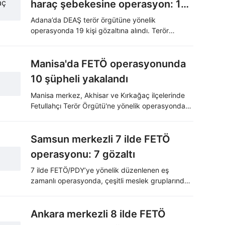
haraç şebekesine operasyon: 19
gözaltı
Adana’da DEAŞ terör örgütüne yönelik
operasyonda 19 kişi gözaltına alındı. Terör
örgütüne bağlı şüphelilerin esnaf ve iş
insanlarından haraç topladığı, fikirlerine
uymayanları silahlı saldırıyla hedef aldığı ortaya
Manisa'da FETÖ operasyonunda
çıktı.
10 şüpheli yakalandı
Manisa merkez, Akhisar ve Kırkağaç ilçelerinde
Fetullahçı Terör Örgütü'ne yönelik operasyonda
10 şüpheli gözaltına alındı.
Samsun merkezli 7 ilde FETÖ
operasyonu: 7 gözaltı
7 ilde FETÖ/PDY’ye yönelik düzenlenen eş
zamanlı operasyonda, çeşitli meslek gruplarından
7 şüpheli gözaltına alındı. Emniyetteki işlemleri
tamamlanan şüphelilerden 5'i adliyeye sevk
edildi.
Ankara merkezli 8 ilde FETÖ