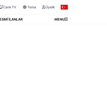
Canlı TV
Tema
Üyelik
MENU
ESMİ İLANLAR