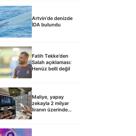
Artvin'de denizde
İDA bulundu
Fatih Tekke'den
Salah açıklaması:
Henüz belli değil
Maliye, yapay
zekayla 2 milyar
liranın üzerinde
hatalı kamu
harcaması saptadı