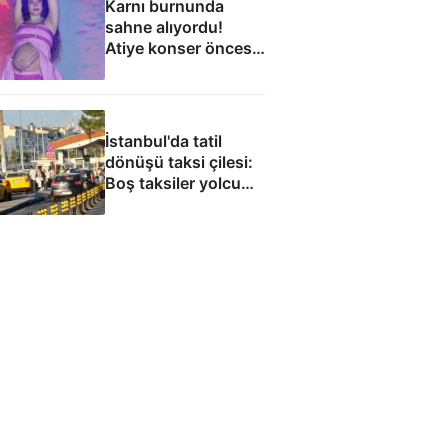
Karnı burnunda
sahne alıyordu!
Atiye konser öncesi
hastaneye kaldırıldı
İstanbul'da tatil
dönüşü taksi çilesi:
Boş taksiler yolcu
almadı, polis
müdahale etti