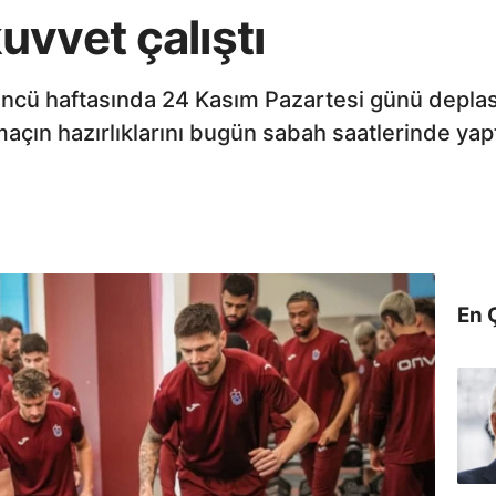
vvet çalıştı
’üncü haftasında 24 Kasım Pazartesi günü dep
çın hazırlıklarını bugün sabah saatlerinde yapt
En 