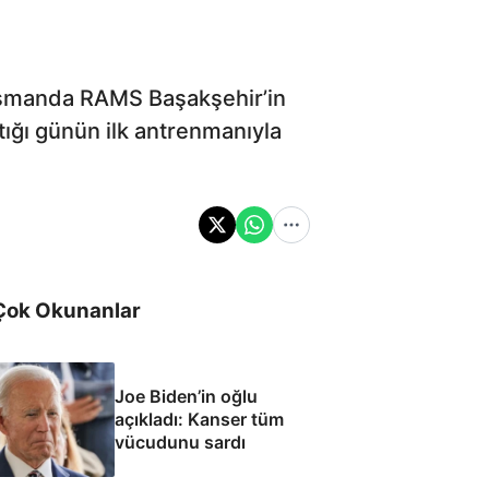
lasmanda RAMS Başakşehir’in
ığı günün ilk antrenmanıyla
Çok Okunanlar
Joe Biden’in oğlu
açıkladı: Kanser tüm
vücudunu sardı