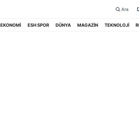
Ara
EKONOMİ
ESH SPOR
DÜNYA
MAGAZİN
TEKNOLOJİ
R