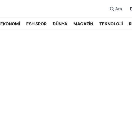
Ara
EKONOMİ
ESH SPOR
DÜNYA
MAGAZİN
TEKNOLOJİ
R