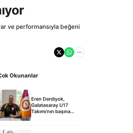
ıyor
rar ve performansıyla beğeni
Çok Okunanlar
Eren Derdiyok,
Galatasaray U17
Takımı'nın başına
geçti