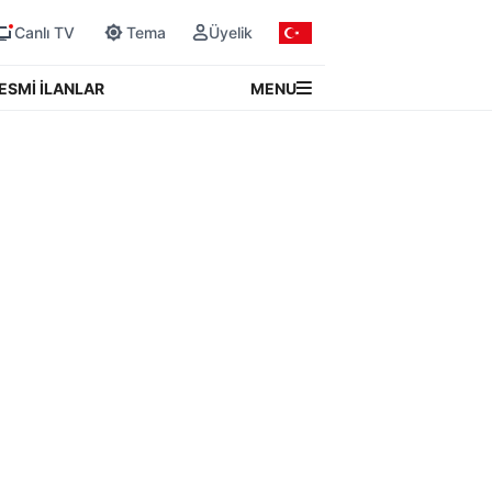
Canlı TV
Tema
Üyelik
MENU
ESMİ İLANLAR