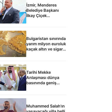
İzmir, Menderes
Belediye Başkanı
İlkay Çiçek
tutuklandı
Bulgaristan sınırında
yarım milyon euroluk
kaçak altın ve sigara
yakalandı
Tarihi Mekke
Anlaşması dünya
basınında geniş
yankı uyandırdı
Muhammed Salah'ın
yaşayacağı villa belli