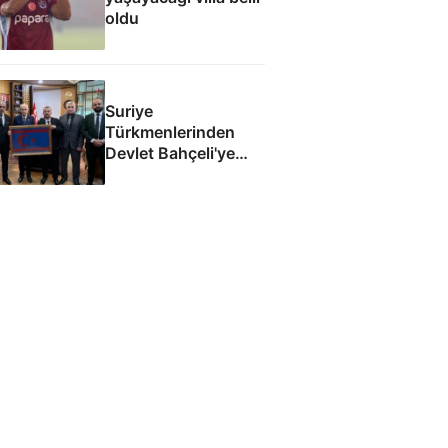
oldu
Suriye
Türkmenlerinden
Devlet Bahçeli'ye
ziyaret: Suriye
ordusunda yeniden
yapılanma gündemi