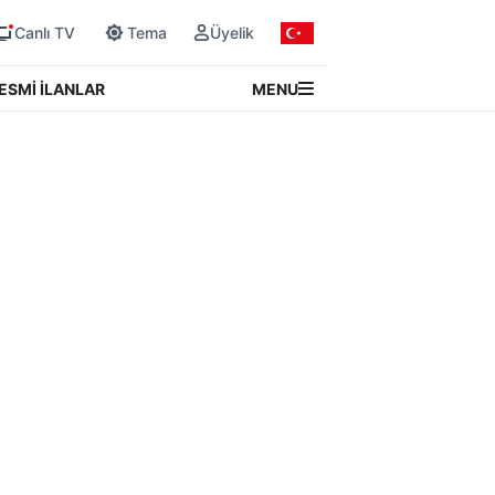
Canlı TV
Tema
Üyelik
MENU
ESMİ İLANLAR