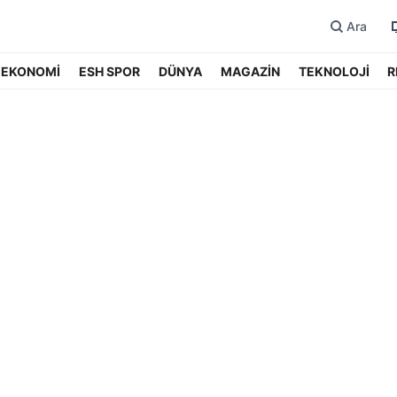
Ara
EKONOMİ
ESH SPOR
DÜNYA
MAGAZİN
TEKNOLOJİ
R