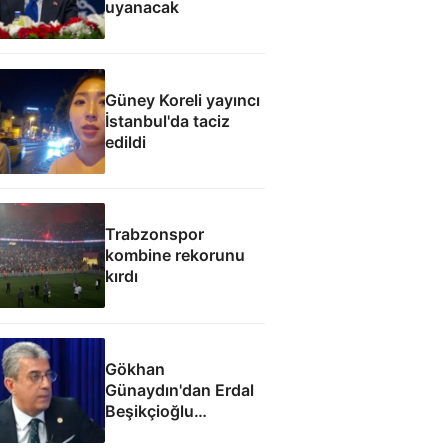
uyanacak
Güney Koreli yayıncı
İstanbul'da taciz
edildi
Trabzonspor
kombine rekorunu
kırdı
Gökhan
Günaydın'dan Erdal
Beşikçioğlu
eleştirisi: Siz kamu