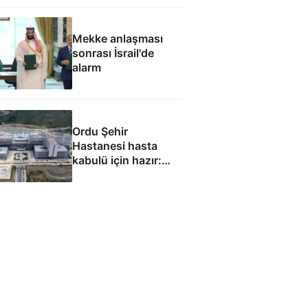
görevinizi nasıl
yapıyorsunuz
Mekke anlaşması
sonrası İsrail'de
alarm
Ordu Şehir
Hastanesi hasta
kabulü için hazır:
Eylül ayında
başlaması
hedefleniyor