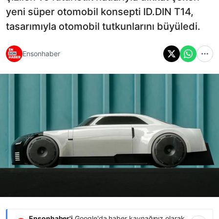
yeni süper otomobil konsepti ID.DIN T14,
tasarımıyla otomobil tutkunlarını büyüledi.
Ensonhaber
Ensonhaber'i
Google'da haber kaynağınız olarak