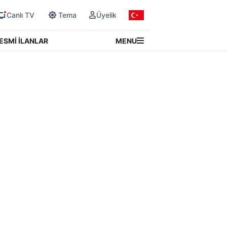
Canlı TV
Tema
Üyelik
MENU
ESMİ İLANLAR