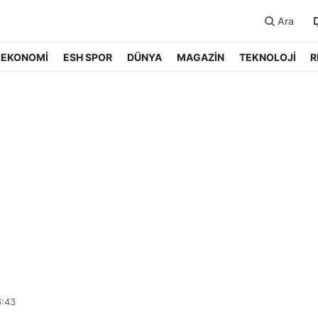
Ara
EKONOMİ
ESH SPOR
DÜNYA
MAGAZİN
TEKNOLOJİ
R
6:43