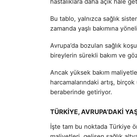
hastalıklara daha açık hale geti
Bu tablo, yalnızca sağlık sist
zamanda yaşlı bakımına yönelik
Avrupa’da bozulan sağlık koşul
bireylerin sürekli bakım ve g
Ancak yüksek bakım maliyetleri
harcamalarındaki artış, birçok 
beraberinde getiriyor.
TÜRKİYE, AVRUPA’DAKİ YAŞ
İşte tam bu noktada Türkiye 
maliyetleri, gelişen sağlık altya