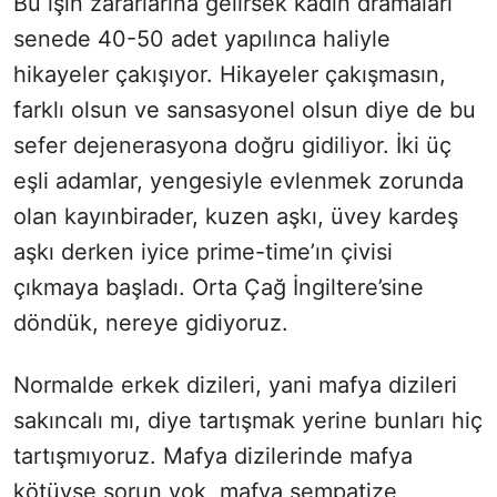
Bu işin zararlarına gelirsek kadın dramaları
senede 40-50 adet yapılınca haliyle
hikayeler çakışıyor. Hikayeler çakışmasın,
farklı olsun ve sansasyonel olsun diye de bu
sefer dejenerasyona doğru gidiliyor. İki üç
eşli adamlar, yengesiyle evlenmek zorunda
olan kayınbirader, kuzen aşkı, üvey kardeş
aşkı derken iyice prime-time’ın çivisi
çıkmaya başladı. Orta Çağ İngiltere’sine
döndük, nereye gidiyoruz.
Normalde erkek dizileri, yani mafya dizileri
sakıncalı mı, diye tartışmak yerine bunları hiç
tartışmıyoruz. Mafya dizilerinde mafya
kötüyse sorun yok, mafya sempatize