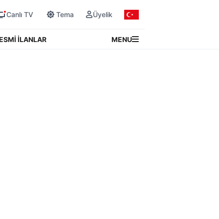
Canlı TV
Tema
Üyelik
MENU
ESMİ İLANLAR