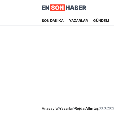
SON DAKİKA
YAZARLAR
GÜNDEM
Anasayfa
Yazarlar
Rojda Altıntaş
03.07.20