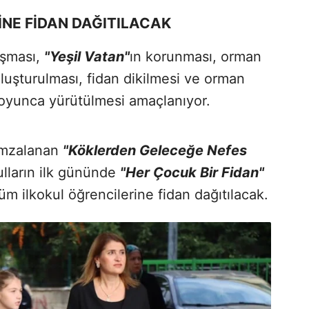
İNE FİDAN DAĞITILACAK
uşması,
"Yeşil Vatan"
ın korunması, orman
oluşturulması, fidan dikilmesi ve orman
l boyunca yürütülmesi amaçlanıyor.
 imzalanan
"Köklerden Geleceğe Nefes
lların ilk gününde
"Her Çocuk Bir Fidan"
tüm ilkokul öğrencilerine fidan dağıtılacak.