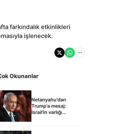
a farkındalık etkinlikleri
emasıyla işlenecek.
Çok Okunanlar
Netanyahu'dan
Trump'a mesaj:
İsrail'in varlığı
müzakere konusu
olamaz