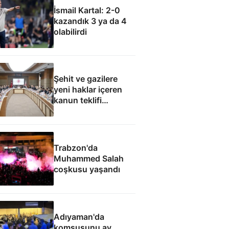
İsmail Kartal: 2-0
kazandık 3 ya da 4
olabilirdi
Şehit ve gazilere
yeni haklar içeren
kanun teklifi
komisyondan geçti
Trabzon'da
Muhammed Salah
coşkusu yaşandı
Adıyaman'da
komşusunu av