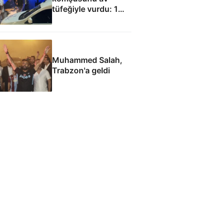
tüfeğiyle vurdu: 1
ölü, 1 yaralı
Muhammed Salah,
Trabzon'a geldi