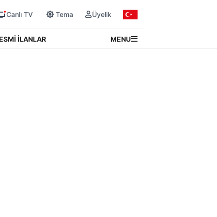
Canlı TV
Tema
Üyelik
MENU
ESMİ İLANLAR