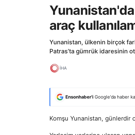
Yunanistan'da
araç kullanıla
Yunanistan, ülkenin birçok fa
Patras’ta gümrük idaresinin o
İHA
Ensonhaber'i
Google'da haber ka
Komşu Yunanistan, günlerdir o