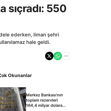
a sıçradı: 550
dele ederken, liman şehri
llanılamaz hale geldi.
Çok Okunanlar
Merkez Bankası'nın
toplam rezervleri
164,4 milyar dolara
yükseldi