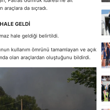
ın, Patras Gümrük İdaresi’ne ait
n araçlara da sıçradı.
HALE GELDİ
az hale geldiği belirtildi.
oğunun kullanım ömrünü tamamlayan ve açık
da olan araçlardan oluştuğunu bildirdi.