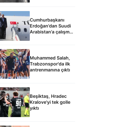
Cumhurbaşkanı
Erdoğan'dan Suudi
Arabistan'a çalışma
ziyareti
Muhammed Salah,
Trabzonspor'da ilk
antrenmanına çıktı
Beşiktaş, Hradec
Kralove'yi tek golle
yıktı