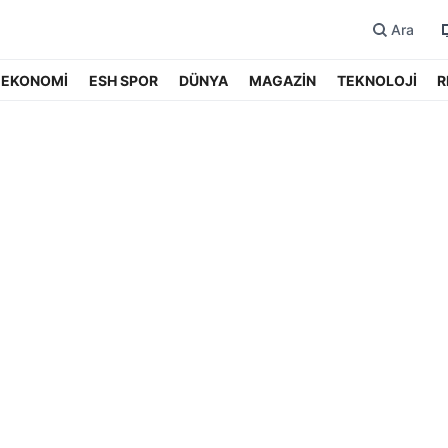
Ara
EKONOMİ
ESH SPOR
DÜNYA
MAGAZİN
TEKNOLOJİ
R