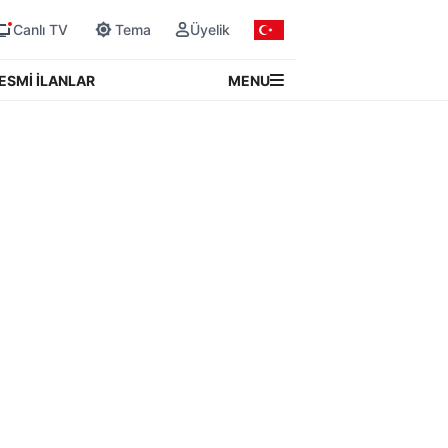
Canlı TV
Tema
Üyelik
MENU
ESMİ İLANLAR