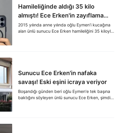
Hamileliğinde aldığı 35 kilo
almıştı! Ece Erken'in zayıflama
sırrını verdi
2015 yılında anne yılında oğlu Eymen'i kucağına
alan ünlü sunucu Ece Erken hamileliğini 35 kiloyla
tamamlamıştı. Erken, o kiloları nasıl verdiğini
anlattı
Sunucu Ece Erken'in nafaka
savaşı! Eski eşini icraya veriyor
Boşandığı günden beri oğlu Eymen'e tek başına
baktığını söyleyen ünlü sunucu Ece Erken, şimdi
de eski eşini icraya vereceğini açıkladı.