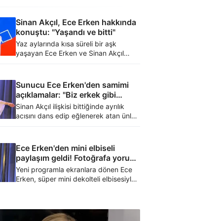
Sinan Akçıl, Ece Erken hakkında
konuştu: "Yaşandı ve bitti"
Yaz aylarında kısa süreli bir aşk
yaşayan Ece Erken ve Sinan Akçıl
herkesi şaşırtmıştı. Ünlü şarkıcı kısa
süren ilişkisi hakkında konuştu.
Sunucu Ece Erken'den samimi
açıklamalar: "Biz erkek gibi
olduk, erkekler de prenses oldu"
Sinan Akçıl ilişkisi bittiğinde ayrılık
acısını dans edip eğlenerek atan ünlü
sunucu Ece Erken, şimdiki erkeklerden
bahsetti.
Ece Erken'den mini elbiseli
paylaşım geldi! Fotoğrafa yorum
yağdı
Yeni programla ekranlara dönen Ece
Erken, süper mini dekolteli elbisesiyle
dikkatleri üzerine çekti.