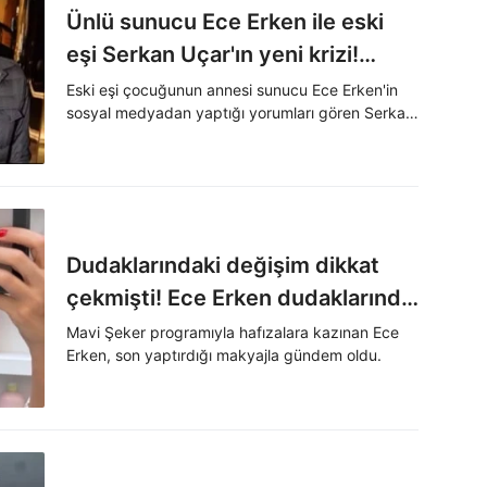
Ünlü sunucu Ece Erken ile eski
eşi Serkan Uçar'ın yeni krizi!
Yazdıklarından korkup adliyeye
Eski eşi çocuğunun annesi sunucu Ece Erken'in
sosyal medyadan yaptığı yorumları gören Serkan
gitti
Uçar, can güvenliğinin olmadığını düşünerek
yeniden tedbir talebinde bulundu.
Dudaklarındaki değişim dikkat
çekmişti! Ece Erken dudaklarında
dolgu olmadığını söyledi
Mavi Şeker programıyla hafızalara kazınan Ece
Erken, son yaptırdığı makyajla gündem oldu.