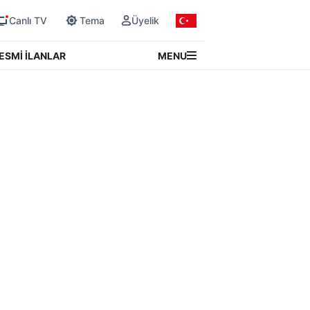
Canlı TV
Tema
Üyelik
MENU
ESMİ İLANLAR