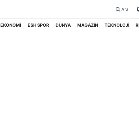
Ara
EKONOMİ
ESH SPOR
DÜNYA
MAGAZİN
TEKNOLOJİ
R