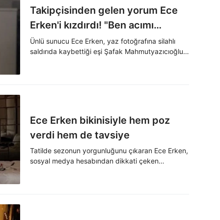
Takipçisinden gelen yorum Ece
Erken'i kızdırdı! "Ben acımı
yaşadım"
Ünlü sunucu Ece Erken, yaz fotoğrafına silahlı
saldırıda kaybettiği eşi Şafak Mahmutyazıcıoğlu
ile ilgili gelen yoruma kızdı.
Ece Erken bikinisiyle hem poz
verdi hem de tavsiye
Tatilde sezonun yorgunluğunu çıkaran Ece Erken,
sosyal medya hesabından dikkati çeken
paylaşımlar yaptı.