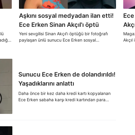
Aşkını sosyal medyadan ilan etti!
Ece 
Ece Erken Sinan Akçıl'ı öptü
Akçı
lü
Yeni sevgilisi Sinan Akçıl'ı öptüğü bir fotoğrafı
Magaz
adığı
paylaşan ünlü sunucu Ece Erken sosyal
Akçıl 
medyadaki yorumlara cevap vermeyi de ihmal
ortaya
etmedi.
Sunucu Ece Erken de dolandırıldı!
Yaşadıklarını anlattı
Daha önce bir kez daha kredi kartı kopyalanan
Ece Erken sabaha karşı kredi kartından para
çekildiğini fark ederek hemen kartını kullanıma
kapattı.