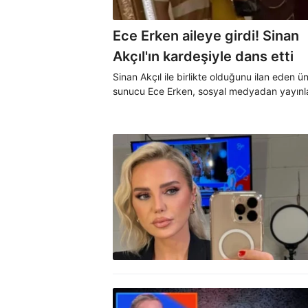
Ece Erken aileye girdi! Sinan
Akçıl'ın kardeşiyle dans etti
Sinan Akçıl ile birlikte olduğunu ilan eden ün
sunucu Ece Erken, sosyal medyadan yayınl
video ile aileye girdiğini de duyurdu.