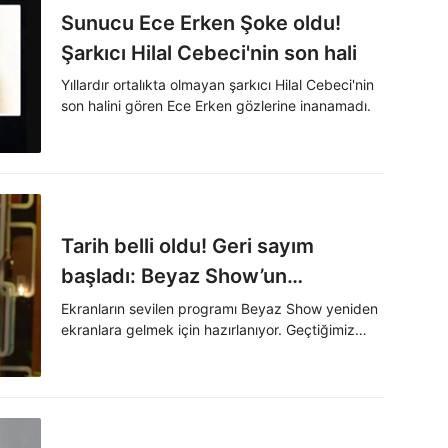
Sunucu Ece Erken Şoke oldu!
Şarkıcı Hilal Cebeci'nin son hali
Yıllardır ortalıkta olmayan şarkıcı Hilal Cebeci'nin
son halini gören Ece Erken gözlerine inanamadı.
Tarih belli oldu! Geri sayım
başladı: Beyaz Show’un
yayınlanacağı tarih...
Ekranların sevilen programı Beyaz Show yeniden
ekranlara gelmek için hazırlanıyor. Geçtiğimiz
aylarda programın yeniden başlayacağını
duyuran Beyazıt Öztürk bu kez programın
başlayacağı tarih belli oldu. İşte, programın
başlayacağı o tarih…