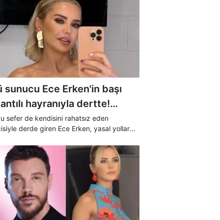
ü sunucu Ece Erken'in başı
ntılı hayranıyla dertte!
nra kimse ağlamasın"
bu sefer de kendisini rahatsız eden
isiyle derde giren Ece Erken, yasal yollara
racağını açıkladı.