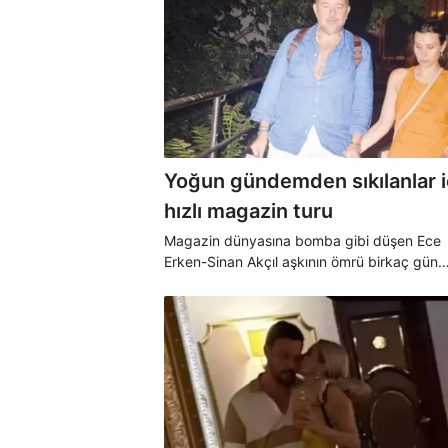
Yoğun gündemden sıkılanlar i
hızlı magazin turu
Magazin dünyasına bomba gibi düşen Ece
Erken-Sinan Akçıl aşkının ömrü birkaç gün
sürerken ünlü komedyen Ata Demirer ise gü
kadını Dilara Alemdar ile aşkını ilen etti.