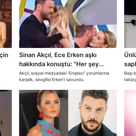
çin
Sinan Akçıl, Ece Erken aşkı
Ünl
hakkında konuştu: "Her şey
sapla
yolunda"
"So
Akçıl, sosyal medyadaki 'Enişteci' yorumlarına
Başı 
karşılık, sevgilisi Erken’i savundu.
takipç
zel iş
başvu