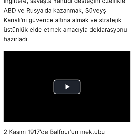
İngiltere, savaşta Yahudi desteğini özellikle
ABD ve Rusya'da kazanmak, Süveyş
Kanalı'nı güvence altına almak ve stratejik
üstünlük elde etmek amacıyla deklarasyonu
hazırladı.
2 Kasım 1917'de Balfour'un mektubu