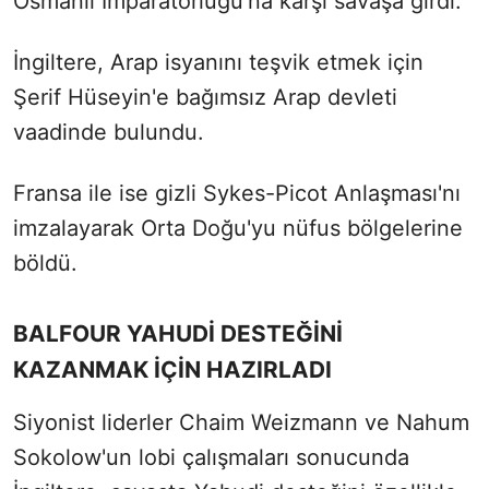
Osmanlı İmparatorluğu'na karşı savaşa girdi.
İngiltere, Arap isyanını teşvik etmek için
Şerif Hüseyin'e bağımsız Arap devleti
vaadinde bulundu.
Fransa ile ise gizli Sykes-Picot Anlaşması'nı
imzalayarak Orta Doğu'yu nüfus bölgelerine
böldü.
BALFOUR YAHUDİ DESTEĞİNİ
KAZANMAK İÇİN HAZIRLADI
Siyonist liderler Chaim Weizmann ve Nahum
Sokolow'un lobi çalışmaları sonucunda