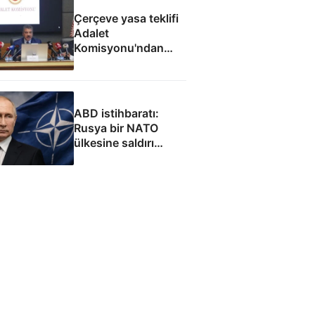
Çerçeve yasa teklifi
Adalet
Komisyonu'ndan
geçti
ABD istihbaratı:
Rusya bir NATO
ülkesine saldırı
düzenleyebilir