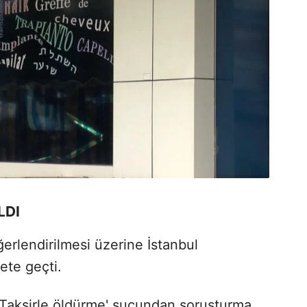
LDI
erlendirilmesi üzerine İstanbul
ete geçti.
 'Taksirle öldürme' suçundan soruşturma