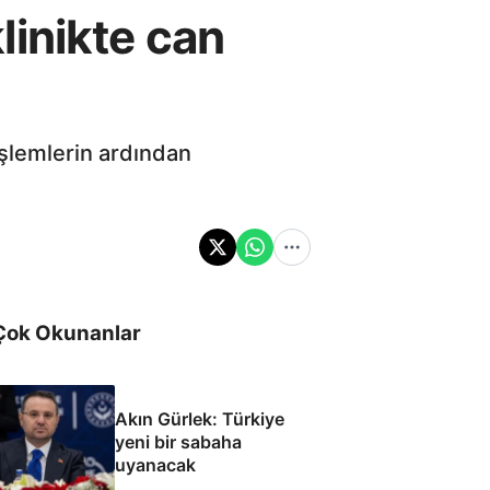
klinikte can
 işlemlerin ardından
Çok Okunanlar
Akın Gürlek: Türkiye
yeni bir sabaha
uyanacak