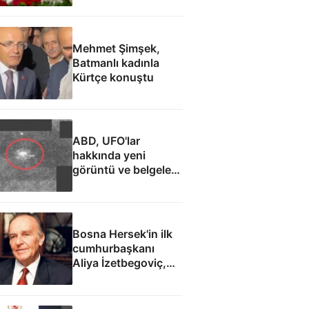
Mehmet Şimşek,
Batmanlı kadınla
Kürtçe konuştu
ABD, UFO'lar
hakkında yeni
görüntü ve belgeler
yayımladı
Bosna Hersek'in ilk
cumhurbaşkanı
Aliya İzetbegoviç,
doğumunun 101.
yılında anılıyor