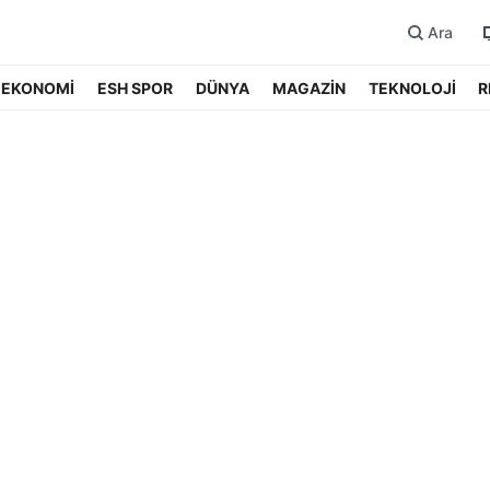
Ara
EKONOMİ
ESH SPOR
DÜNYA
MAGAZİN
TEKNOLOJİ
R