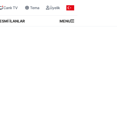
Canlı TV
Tema
Üyelik
MENU
ESMİ İLANLAR